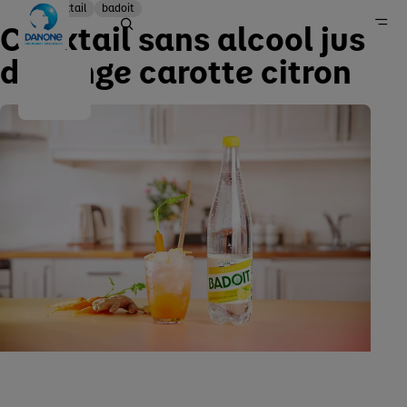
Mocktail
badoit
Cocktail sans alcool jus
d'orange carotte citron
recette
Danone en France
Recettes