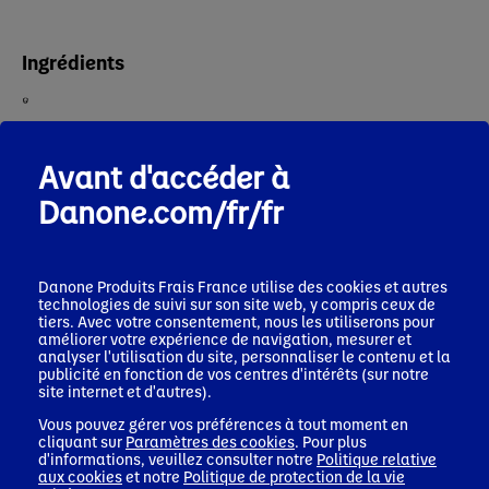
Ingrédients
Préparation
Avant d'accéder à
Danone.com/fr/fr
Partager la recette
Danone Produits Frais France
utilise des cookies et autres
technologies de suivi sur son site web, y compris ceux de
tiers. Avec votre consentement, nous les utiliserons pour
améliorer votre expérience de navigation, mesurer et
analyser l'utilisation du site, personnaliser le contenu et la
publicité en fonction de vos centres d'intérêts (sur notre
site internet et d'autres).
Vous pouvez gérer vos préférences à tout moment en
Frittatas au
Tartines sucrées au
Muff
cliquant sur
Paramètres des cookies
. Pour plus
d'informations, veuillez consulter notre
Politique relative
Cottage Cheese et
Cottage Cheese
Chee
aux cookies
et notre
Politique de protection de la vie
aux légumes
myrti