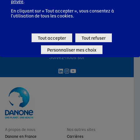
privée
.
Cottage cheese
Cottage cheese
Dessert
En cliquant sur « Tout accepter », vous consentez à
Entrée
l'utilisation de tous les cookies.
Tout accepter
Tout refuser
Personnaliser mes choix
Suivez-nous sur
A propos de nous
Nos autres sites
Danone en France
Carrières