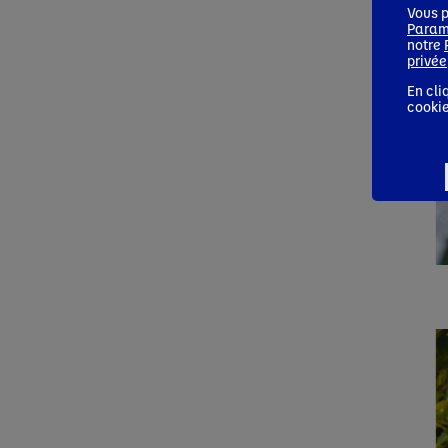
Vous p
Param
notre
privée
En cli
cookie