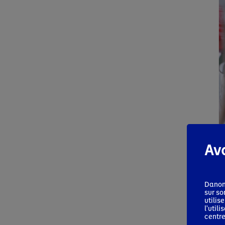
Ava
Danon
sur so
utilis
l'util
centre