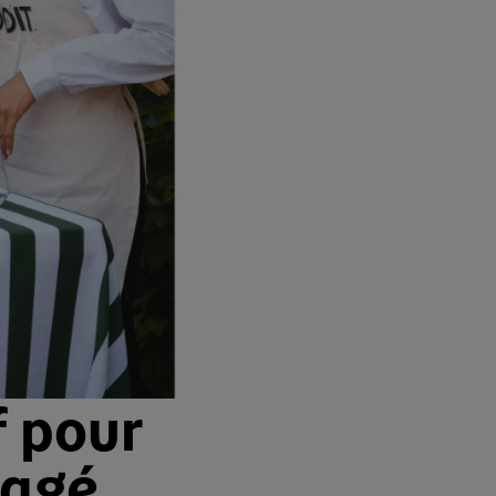
f pour
tagé