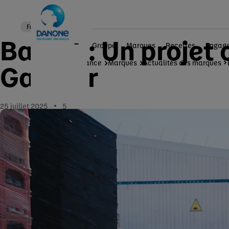
France
Badoit : Un projet 
Groupe
Marques
Recettes
Engag
Danone en France
Marques
Actualités des marques
Galmier
25 juillet 2025
5