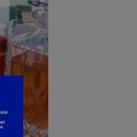
uivi
ser
os