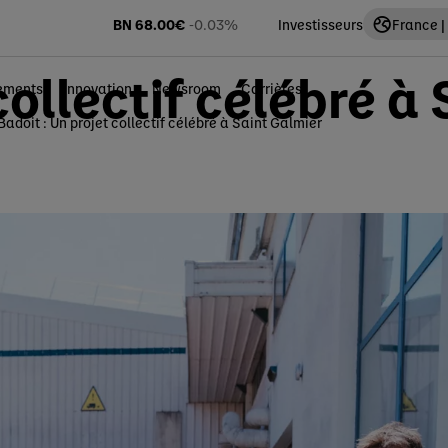
BN
68.00
€
-0.03%
Investisseurs
France |
collectif célébré à 
ements
Innovation
Newsroom
Carrières
Badoit : Un projet collectif célébré à Saint Galmier