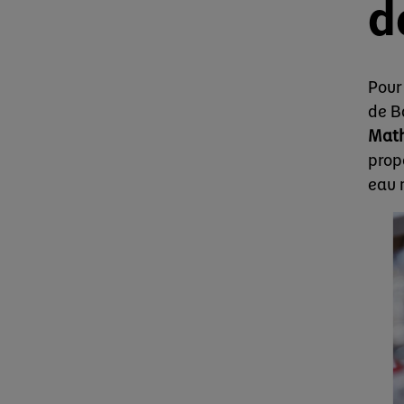
d
Pour
de B
Math
prop
eau 