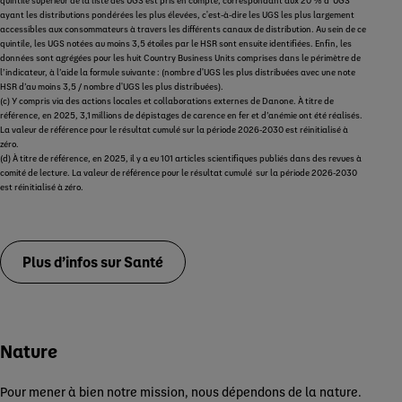
quintile supérieur de la liste des UGS est pris en compte, correspondant aux 20 % d' UGS
ayant les distributions pondérées les plus élevées, c'est-à-dire les UGS les plus largement
accessibles aux consommateurs à travers les différents canaux de distribution. Au sein de ce
quintile, les UGS notées au moins 3,5 étoiles par le HSR sont ensuite identifiées. Enfin, les
données sont agrégées pour les huit Country Business Units comprises dans le périmètre de
l’indicateur, à l’aide la formule suivante : (nombre d'UGS les plus distribuées avec une note
HSR d’au moins 3,5 / nombre d'UGS les plus distribuées).
(c) Y compris via des actions locales et collaborations externes de Danone. À titre de
référence, en 2025, 3,1 millions de dépistages de carence en fer et d’anémie ont été réalisés.
La valeur de référence pour le résultat cumulé sur la période 2026‑2030 est réinitialisé à
zéro.
(d) À titre de référence, en 2025, il y a eu 101 articles scientifiques publiés dans des revues à
comité de lecture. La valeur de référence pour le résultat cumulé sur la période 2026‑2030
est réinitialisé à zéro.
Plus d’infos sur Santé
Nature
Pour mener à bien notre mission, nous dépendons de la nature.