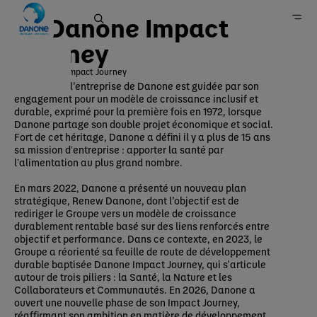
Le Danone Impact
Journey
Danone Impact Journey
La vision de l’entreprise de Danone est guidée par son
Danone en France
engagement pour un modèle de croissance inclusif et
durable, exprimé pour la première fois en 1972, lorsque
Engagements
Danone partage son double projet économique et social.
Notre approche
Fort de cet héritage, Danone a défini il y a plus de 15 ans
sa mission dʼentreprise : apporter la santé par
lʼalimentation au plus grand nombre.
En mars 2022, Danone a présenté un nouveau plan
stratégique, Renew Danone, dont l’objectif est de
rediriger le Groupe vers un modèle de croissance
durablement rentable basé sur des liens renforcés entre
objectif et performance. Dans ce contexte, en 2023, le
Groupe a réorienté sa feuille de route de développement
durable baptisée Danone Impact Journey, qui s'articule
autour de trois piliers : la Santé, la Nature et les
Collaborateurs et Communautés. En 2026, Danone a
ouvert une nouvelle phase de son Impact Journey,
réaffirmant son ambition en matière de développement