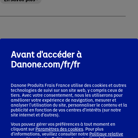
Avant d'accéder à
Danone.com/fr/fr
Vous ne trouvez pas la réponse à vos
questions ?
Danone Produits Frais France
utilise des cookies et autres
technologies de suivi sur son site web, y compris ceux de
tiers. Avec votre consentement, nous les utiliserons pour
Contactez-nous en sélectionnant la catégorie de
améliorer votre expérience de navigation, mesurer et
produit concernée.
analyser l'utilisation du site, personnaliser le contenu et la
publicité en fonction de vos centres d'intérêts (sur notre
site internet et d'autres).
Vous pouvez gérer vos préférences à tout moment en
cliquant sur
Paramètres des cookies
. Pour plus
Eaux minérales naturelles
d'informations, veuillez consulter notre
Politique relative