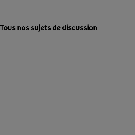
Tous nos sujets de discussion
Agriculture
Composition produits
Délais de consommation
Emballage et conditionnement
Protection ressources
Qualité et sécurité