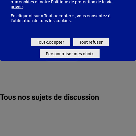
aux cookies
et notre
Politique de protection de la vie
privée
.
En cliquant sur « Tout accepter », vous consentez à
l'utilisation de tous les cookies.
Danone & vous
Agriculture
Tout accepter
Tout refuser
Découvrir
Personnaliser mes choix
Tous nos sujets de discussion
Agriculture
Composition produits
Délais de consommation