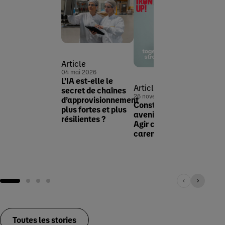
Artic
Article
07 no
04 mai 2026
La dé
L’IA est-elle le
au ca
Article
secret de chaînes
seul
26 novembre 2025
d’approvisionnement
seco
Construire des
plus fortes et plus
avenirs solides :
résilientes ?
Agir contre la
carence en fer
Recherche & innovation
Toutes les stories