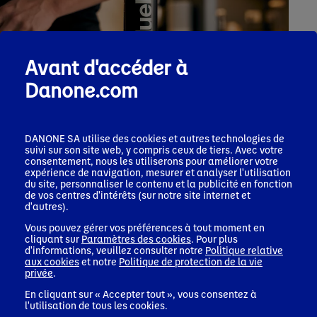
Avant d'accéder à
Danone.com
Communiqué de presse
23 mars 2026
Danone va acquérir Huel et ainsi élargir son portefeuille
DANONE SA utilise des cookies et autres technologies de
dans la Nutrition Fonctionnelle
suivi sur son site web, y compris ceux de tiers. Avec votre
consentement, nous les utiliserons pour améliorer votre
Actualités corporate
expérience de navigation, mesurer et analyser l'utilisation
du site, personnaliser le contenu et la publicité en fonction
de vos centres d'intérêts (sur notre site internet et
d'autres).
Vous pouvez gérer vos préférences à tout moment en
cliquant sur
Paramètres des cookies
. Pour plus
d'informations, veuillez consulter notre
Politique relative
aux cookies
et notre
Politique de protection de la vie
privée
.
Sujets populaires
En cliquant sur « Accepter tout », vous consentez à
l'utilisation de tous les cookies.