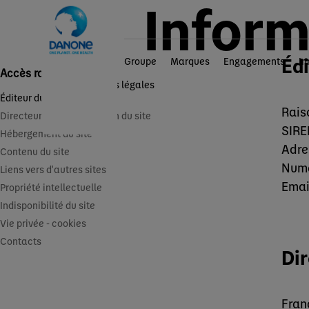
Inform
Édi
Groupe
Marques
Engagements
In
Accès rapides
Accueil
Infos légales
Éditeur du site
Rais
Directeur de la publication du site
SIRE
Hébergement du site
Adre
Contenu du site
Numé
Liens vers d'autres sites
Emai
Propriété intellectuelle
Indisponibilité du site
Vie privée - cookies
Contacts
Dir
Fran