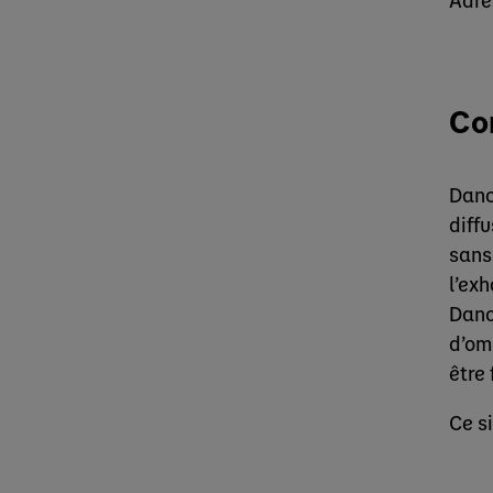
Co
Dano
diffu
sans
l’exh
Dano
d’om
être
Ce s