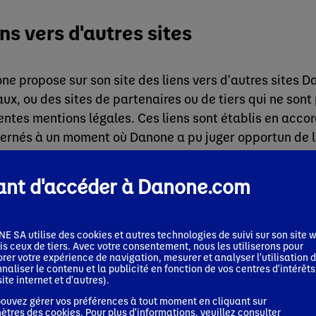
ns vers d'autres sites
ne propose sur son site des liens vers d'autres sites 
aux, ou des sites de partenaires ou de tiers qui ne sont
entes mentions légales. Ces liens sont établis en accor
ernés à un moment où Danone a pu juger opportun de le
enus et services de ces sites.
ant d'accéder à Danone.com
ne ne pourra être tenu responsable du contenu de ces s
a en être fait par les utilisateurs.
 SA utilise des cookies et autres technologies de suivi sur son site w
s ceux de tiers. Avec votre consentement, nous les utiliserons pour
rer votre expérience de navigation, mesurer et analyser l'utilisation d
naliser le contenu et la publicité en fonction de vos centres d'intérêts
priété intellectuelle
site internet et d'autres).
ouvez gérer vos préférences à tout moment en cliquant sur
ètres des cookies
. Pour plus d'informations, veuillez consulter