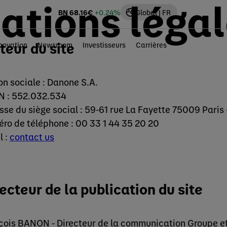
ations léga
BN
68.16
€
+0.24%
Global | FR
teur du site
novation
Newsroom
Investisseurs
Carrières
on sociale : Danone S.A.
N : 552.032.534
sse du siège social : 59-61 rue La Fayette 75009 Paris 
ro de téléphone : 00 33 1 44 35 20 20
l :
contact us
ecteur de la publication du site
çois BANON - Directeur de la communication Groupe et