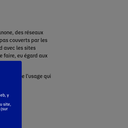
Danone, des réseaux
 pas couverts par les
d avec les sites
 faire, eu égard aux
ites et de l'usage qui
eb, y
u site,
 (sur