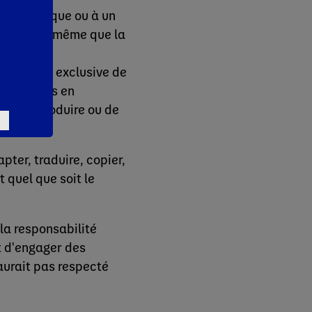
tre de marque ou à un
®, ou ©, de même que la
s et plus
 propriété exclusive de
es accords en
t les reproduire ou de
apter, traduire, copier,
t quel que soit le
la responsabilité
it d'engager des
'aurait pas respecté