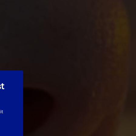
st
it