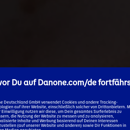
or Du auf Danone.com/de fortfähr
✕
e Deutschland GmbH verwendet Cookies und andere Tracking-
logien auf ihrer Website, einschließlich solcher von Drittanbietern. M
We’ve detected your market and
 Einwilligung nutzen wir diese, um Dein gesamtes Surferlebnis zu
sern, die Nutzung der Website zu messen und zu analysieren,
language as:
alisierte Inhalte und Werbung basierend auf Deinen Interessen
zustellen (auf unserer Website und anderen) sowie Dir Funktionen in
United States - English
len Medien anzubieten.