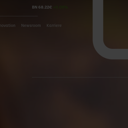
BN
68.22
€
+0.09%
novation
Newsroom
Karriere