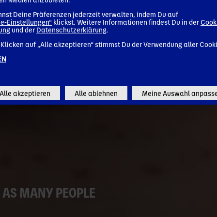
nst Deine Präferenzen jederzeit verwalten, indem Du auf
e-Einstellungen“
klickst. Weitere Informationen findest Du in der
Cook
Go to Danone Global (EN)
rung
und der
Datenschutzerklärung
.
Klicken auf „Alle akzeptieren“ stimmst Du der Verwendung aller Cook
Remember my choice
EN
Alle akzeptieren
Alle ablehnen
Meine Auswahl anpass
 AS MANY PEOPLE