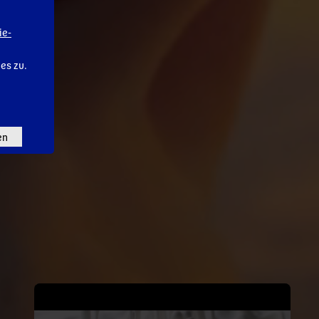
ie-
ies zu.
en