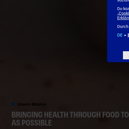
Du kan
„Cooki
Erklä
Durch 
DE
•
Unsere Mission
BRINGING HEALTH THROUGH FOOD TO
AS POSSIBLE