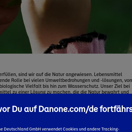
rfüllen, sind wir auf die Natur angewiesen. Lebensmittel
dende Rolle bei vielen Umweltbedrohungen und -lösungen, vo
iologische Vielfalt bis hin zum Wasserschutz. Unser Ziel bei
ittel zu einer Lösung zu machen, die die Natur bewahrt und
derstandsfähigkeit der Landwirtschaft stärkt.
or Du auf Danone.com/de fortfähr
e Deutschland GmbH verwendet Cookies und andere Tracking-