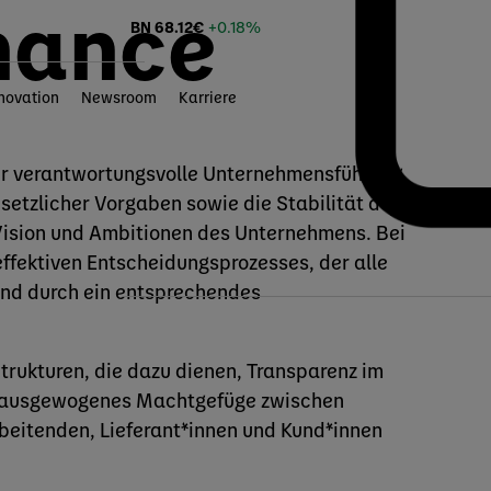
nance
BN
68.12
€
+0.18%
novation
Newsroom
Karriere
ür verantwortungsvolle Unternehmensführung.
esetzlicher Vorgaben sowie die Stabilität des
 Vision und Ambitionen des Unternehmens. Bei
ffektiven Entscheidungsprozesses, der alle
und durch ein entsprechendes
rukturen, die dazu dienen, Transparenz im
n ausgewogenes Machtgefüge zwischen
beitenden, Lieferant*innen und Kund*innen