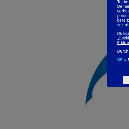
Techno
Deiner
verbes
person
bereit
sozia
Du kan
„Cooki
Erklä
Durch 
DE
•