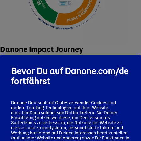
Danone Impact Journey
Für jede Säule der Danone Impact Journey hat Danone eine
Reihe von Prioritäten festgelegt, die in mittel- bis langfristige
Bevor Du auf Danone.com/de
Ziele unterteilt sind und sich auf die Bereiche konzentrieren,
wo wir den größten Einfluss und gemeinsamen Wert schaffen
fortfährst
können. Die drei Säulen – Gesundheit, Natur sowie Menschen
und Gemeinschaften – sind miteinander verbunden und in allen
Geschäftsbereichen verankert.
Danone Deutschland GmbH verwendet Cookies und
andere Tracking-Technologien auf ihrer Website,
Danone Impact Journey
einschließlich solcher von Drittanbietern. Mit Deiner
Einwilligung nutzen wir diese, um Dein gesamtes
Surferlebnis zu verbessern, die Nutzung der Website zu
messen und zu analysieren, personalisierte Inhalte und
Werbung basierend auf Deinen Interessen bereitzustellen
(auf unserer Website und anderen) sowie Dir Funktionen in