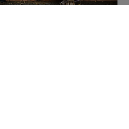
Maximierung unserer Wirkung mit unserem Partnerschaften-
Ökosystem
Partnerschaften
Um unsere Ziele in den drei Säulen der Danone Impact Journey
zu erreichen, nutzen wir unser Ökosystem an
Wirkungsplattformen: Danone Communities, Danone
Ecosystem und Livelihoods Funds.
Wir wollen unsere Bemühungen auf globaler Ebene verstärken,
indem wir Partnerschaften mit NGOs und Organisationen wie B
Lab, der Ellen MacArthur Foundation und der Ramsar
Convention on Wetlands eingehen.
Wir arbeiten auch mit Multi-Stakeholder-Netzwerken wie dem
Consumer Goods Forum und One Planet Business for
Biodiversity zusammen, um Initiativen auszuweiten.
Diese Partnerschaften tragen dazu bei, dass wir uns
gemeinsam auf die richtigen Themen konzentrieren und unsere
Ressourcen effektiv einsetzen, um etwas zum Besseren zu
verändern.