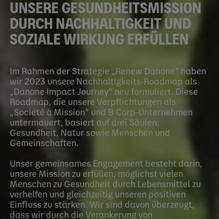
UNSERE GESUNDHEITSMISSION
DURCH NACHHALTIGKEIT UND
SOZIALE WIRKUNG ERFÜLLEN
Im Rahmen der Strategie „Renew Danone” haben
wir 2023 unsere Nachhaltigkeits-Roadmap als
„Danone Impact Journey” neu formuliert. Diese
Roadmap, die unsere Verpflichtungen als
„Société à Mission” und B Corp-Unternehmen
untermauert, basiert auf drei Säulen:
Gesundheit, Natur sowie Menschen und
Gemeinschaften.
Unser gemeinsames Engagement besteht darin,
unsere Mission zu erfüllen, möglichst vielen
Menschen zu Gesundheit durch Lebensmittel zu
verhelfen und gleichzeitig unseren positiven
Einfluss zu stärken. Wir sind davon überzeugt,
dass wir durch die Verankerung von