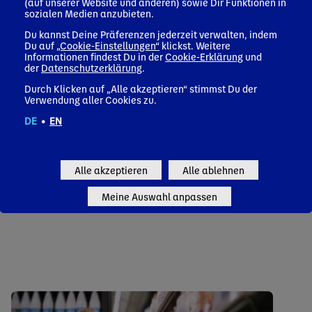
Verbraucher präzise, regionale
(auf unserer Website und anderen) sowie Dir Funktionen in
Entsorgungshinweise einfach per Smartphone,
sozialen Medien anzubieten.
ohne App.
Du kannst Deine Präferenzen jederzeit verwalten, indem
Du auf
„Cookie-Einstellungen“
klickst. Weitere
Informationen findest Du in der
Cookie-Erklärung
und
2040
der
Datenschutzerklärung
.
Durch Klicken auf „Alle akzeptieren“ stimmst Du der
Verwendung aller Cookies zu.
DE
•
EN
FÜHREND BEI DER ENTWICKLUNG
EFFEKTIVER SAMMELSYSTEME, UM SO
VIEL KUNSTSTOFF ZURÜCKZUGEWINNEN,
Alle akzeptieren
Alle ablehnen
WIE DANONE VERBRAUCHT.
Meine Auswahl anpassen