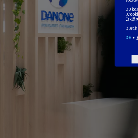
Du kan
„Cooki
Erklä
Durch 
DE
•