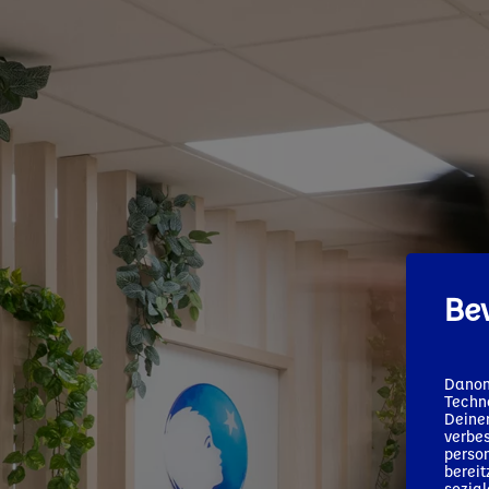
Bev
Danon
Techno
Deiner
verbes
person
bereit
sozia