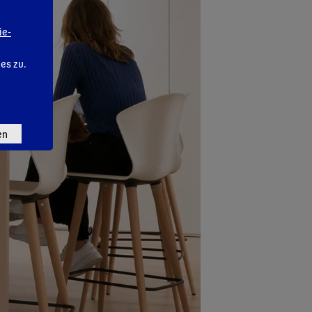
ie-
ies zu.
en