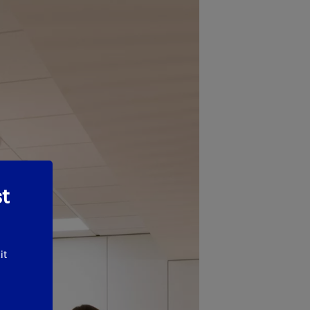
st
it