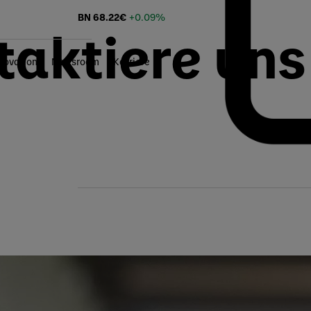
BN
68.22
€
+0.09%
taktiere uns
novation
Newsroom
Karriere