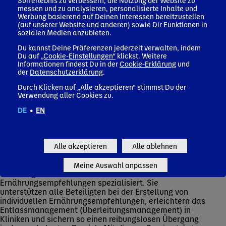
Surferlebnis zu verbessern, die Nutzung der Website zu
messen und zu analysieren, personalisierte Inhalte und
Werbung basierend auf Deinen Interessen bereitzustellen
Menschen, die wegen einer Krankheit nicht mehr
(auf unserer Website und anderen) sowie Dir Funktionen in
ausreichend selbstständig essen und trinken können,
sozialen Medien anzubieten.
sind auf eine spezielle Ernährung angewiesen: die
medizinisch enterale Ernährung mit Trink- oder
Du kannst Deine Präferenzen jederzeit verwalten, indem
Du auf
„Cookie-Einstellungen“
klickst. Weitere
Sondennahrung. Sie ist heute ein fester Bestandteil
Informationen findest Du in der
Cookie-Erklärung
und
vieler Therapien und stellt sicher, dass die
der
Datenschutzerklärung
.
Patient*innen mit ausreichend Energie und Nährstoffen
versorgt sind.
Durch Klicken auf „Alle akzeptieren“ stimmst Du der
Verwendung aller Cookies zu.
Insbesondere die Umstellung auf eine
Sondenernährung kann jedoch viele Fragen oder
DE
•
EN
Unsicherheiten aufwerfen – sowohl bei Patienten*innen
und Angehörigen, als auch bei Pflegenden. In dieser
Situation hilft das Nutricia Ernährungsteam und das
Alle akzeptieren
Alle ablehnen
schon seit über 30 Jahren.
Die examinierten Gesundheits- und Krankenpfleger sind
Meine Auswahl anpassen
voll und ganz auf medizinische
Ernährungsempfehlungen spezialisiert. Sie
unterstützen alle Beteiligten bei der Erstellung von
individuellen Ernährungsempfehlungen, erleichtern das
Entlassmanagement (Überleitungsmanagement) in
Kliniken und sichern so einen reibungslosen Übergang