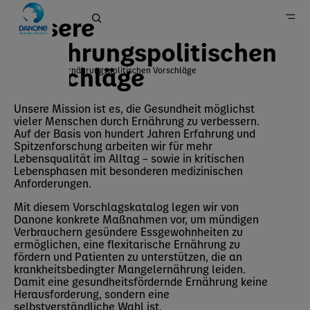
Unsere
ernährungspolitischen
Vorschläge
Unsere ernährungspolitischen Vorschläge
Home
Unsere Mission ist es, die Gesundheit möglichst
Nachhaltigkeit
vieler Menschen durch Ernährung zu verbessern.
Gesundheit
Auf der Basis von hundert Jahren Erfahrung und
Spitzenforschung arbeiten wir für mehr
Lebensqualität im Alltag – sowie in kritischen
Lebensphasen mit besonderen medizinischen
Anforderungen.
Mit diesem Vorschlagskatalog legen wir von
Danone konkrete Maßnahmen vor, um mündigen
Verbrauchern gesündere Essgewohnheiten zu
ermöglichen, eine flexitarische Ernährung zu
fördern und Patienten zu unterstützen, die an
krankheitsbedingter Mangelernährung leiden.
Damit eine gesundheitsfördernde Ernährung keine
Herausforderung, sondern eine
selbstverständliche Wahl ist.