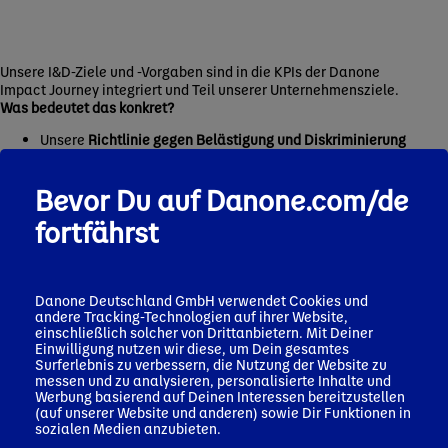
Unsere I&D-Ziele und -Vorgaben sind in die KPIs der Danone
Impact Journey integriert und Teil unserer Unternehmensziele.
Was bedeutet das konkret?
Unsere
Richtlinie gegen Belästigung und Diskriminierung
unterstreicht unser Bekenntnis zu einem inklusiven
Arbeitsumfeld, in dem Individualität gefeiert und
Bevor Du auf Danone.com/de
Beiträge wertgeschätzt werden – und in dem alle mit
Würde und Respekt behandelt werden.
fortfährst
Ergänzend dazu bieten unsere
100% flexible
Arbeitszeitmodelle
und unsere weltweit geltende
Elternzeitregelung
zusätzliche Unterstützung für
berufstätige Eltern und Betreuungspersonen.
Danone Deutschland GmbH verwendet Cookies und
Wir setzen uns weiterhin für ein
ausgewogenes
andere Tracking-Technologien auf ihrer Website,
Geschlechterverhältnis
im Management ein und auch
einschließlich solcher von Drittanbietern. Mit Deiner
der
Gender Pay Gap
in der DACH-Region ist bereits
Einwilligung nutzen wir diese, um Dein gesamtes
geschlossen.
Surferlebnis zu verbessern, die Nutzung der Website zu
Wir streben an, auch alle weitere Vielfaltsdimensionen
messen und zu analysieren, personalisierte Inhalte und
erfolgreich zu meistern. Hierzu haben wir uns als Partner
Werbung basierend auf Deinen Interessen bereitzustellen
der
„Charta der Vielfalt“
dazu verpflichtet ein
(auf unserer Website und anderen) sowie Dir Funktionen in
wertschätzendes Arbeitsumfeld für alle Mitarbeitenden
sozialen Medien anzubieten.
zu schaffen - unabhängig von Alter, ethnischer Herkunft