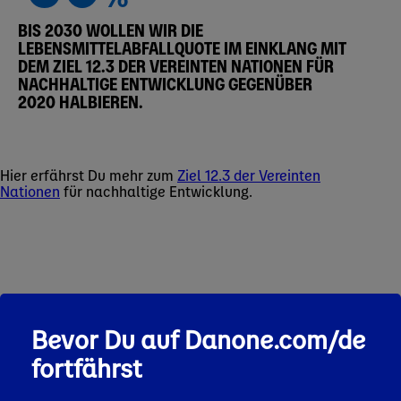
BIS 2030 WOLLEN WIR DIE
LEBENSMITTELABFALLQUOTE IM EINKLANG MIT
DEM ZIEL 12.3 DER VEREINTEN NATIONEN FÜR
NACHHALTIGE ENTWICKLUNG GEGENÜBER
2020 HALBIEREN.
Hier erfährst Du mehr zum
Ziel 12.3 der Vereinten
Nationen
für nachhaltige Entwicklung.
Bevor Du auf Danone.com/de
Ganzheitlicher Ansatz
fortfährst
Effiziente Ressourcennutzung in
Produktion und Vertrieb