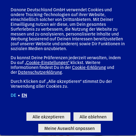
Danone Deutschland GmbH verwendet Cookies und
Neben unseren hohen Hygienestandards sind
andere Tracking-Technologien auf ihrer Website,
Achtsamkeit und hohe Professionalität erforderlich,
einschließlich solcher von Drittanbietern. Mit Deiner
damit in der Produktion so wenig Verluste wie möglich
Einwilligung nutzen wir diese, um Dein gesamtes
entstehen. Auch vermeintlich „kleine“ Änderungen
Surferlebnis zu verbessern, die Nutzung der Website zu
messen und zu analysieren, personalisierte Inhalte und
haben hier große Auswirkungen.
Werbung basierend auf Deinen Interessen bereitzustellen
(auf unserer Website und anderen) sowie Dir Funktionen in
Um die Frische der angebotenen Produkte garantieren
sozialen Medien anzubieten.
zu können, verlangt der Handel für die Belieferung eine
Mindestrestfrische. Überschüssige genießbare
Du kannst Deine Präferenzen jederzeit verwalten, indem
Produkte, die aufgrund eines kurzen
Du auf
„Cookie-Einstellungen“
klickst. Weitere
Mindesthaltbarkeitsdatums nicht an den Handel gehen
Informationen findest Du in der
Cookie-Erklärung
und
können, werden über unseren Sekundärmarkt der
der
Datenschutzerklärung
.
Clearance-Verkäufe an Großabnehmer wie Kasernen,
Durch Klicken auf „Alle akzeptieren“ stimmst Du der
Krankenhäuser oder andere Kantinen verkauft.
Verwendung aller Cookies zu.
DE
•
EN
Alle akzeptieren
Alle ablehnen
Meine Auswahl anpassen