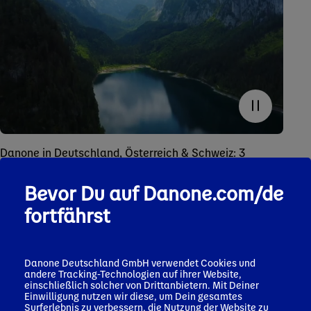
Danone in Deutschland, Österreich & Schweiz: 3
Länder, 2.050 Mitarbeitende – geleitet von der Vision
„One Planet. One Health“
Bevor Du auf Danone.com/de
fortfährst
Danone Deutschland GmbH verwendet Cookies und
andere Tracking-Technologien auf ihrer Website,
Unsere Standorte in D-A-CH
einschließlich solcher von Drittanbietern. Mit Deiner
Einwilligung nutzen wir diese, um Dein gesamtes
Surferlebnis zu verbessern, die Nutzung der Website zu