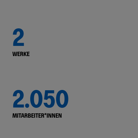
2
WERKE
2.050
MITARBEITER*INNEN