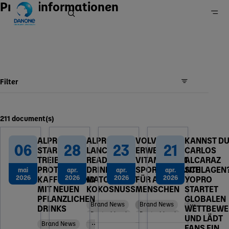
Presseinformationen
Home
Newsroom
Filter
211 document(s)
ALPRO UND
ALPRO
VOLVIC
KANNST D
06
28
23
21
STARBUCKS
LANCIERT
ERWEITERT
CARLOS
TREIBEN
READY TO
VITAMIN+ UM
ALCARAZ
PROTEIN-
DRINK
SPORTVARIANTE
SCHLAGEN
mai
apr.
apr.
apr.
2026
2026
2026
2026
KAFFEE-TREND
MATCHA MIT
FÜR AKTIVE
YOPRO
MIT NEUEN
KOKOSNUSS
MENSCHEN
STARTET
PFLANZLICHEN
GLOBALEN
Brand News
Brand News
DRINKS
WETTBEWE
Deutschland
Deutschland
UND LÄDT
Brand News
FANS EIN,