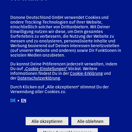
CHARGEN
CHARGEN
APTAMIL-
APTAMIL-
VON
VON
CHARGEN IN
CHARGEN I
feb.
feb.
jan.
jan.
2026
2026
2026
2026
APTAMIL UND
APTAMIL IN
DEUTSCHLAND
ÖSTERREIC
MILUMIL IN
DER SCHWEIZ
Danone Deutschland GmbH verwendet Cookies und
Brand News
Brand News
andere Tracking-Technologien auf ihrer Website,
ÖSTERREICH
Brand News
Deutschland
Österreich
einschließlich solcher von Drittanbietern. Mit Deiner
Einwilligung nutzen wir diese, um Dein gesamtes
Brand News
Schweiz
Surferlebnis zu verbessern, die Nutzung der Website zu
Österreich
Presentation
Presentation
messen und zu analysieren, personalisierte Inhalte und
(PDF - 272.8 KB)
(PDF - 264.9 KB)
Werbung basierend auf Deinen Interessen bereitzustellen
Presentation
(auf unserer Website und anderen) sowie Dir Funktionen in
(PDF - 713.4 KB)
Presentation
sozialen Medien anzubieten.
(PDF - 824.4 KB)
Du kannst Deine Präferenzen jederzeit verwalten, indem
Du auf
„Cookie-Einstellungen“
klickst. Weitere
Informationen findest Du in der
Cookie-Erklärung
und
der
Datenschutzerklärung
.
ACTIVIA
ALPRO
PFLANZLICHE
RISE AND
14
07
05
27
ERWEITERT
LANCIERT
MILCHALTERNATIVEN
SHINE:
Durch Klicken auf „Alle akzeptieren“ stimmst Du der
SEIN
‚MEAL TO
SIND MAINSTREAM:
ALPROS PO
Verwendung aller Cookies zu.
SORTIMENT:
GO‘: FÜR
VERBRAUCHER*INNEN
UP-STORE 
jan.
jan.
jan.
okt.
DE
•
EN
2026
2026
2026
2025
CREMIG-
ALLE, DIE
WOLLEN NÄHRSTOFFE
BERLIN
MILDER KEFIR
VIEL
UND FAIRE STEUERN –
VEREINT
FÜR EIN GUTES
VORHABEN
NEUE
GUTEN
BAUCHGEFÜHL¹
REPRÄSENTATIVE
GESCHMAC
Alle akzeptieren
Alle ablehnen
Brand News
UMFRAGE VON
GUTE-LAUN
Brand News
Deutschland
DANONE ZEIGT
MUSIK UND