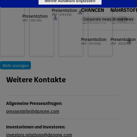
Meine Auswahl anpassen
Deutschland
TRENDS UND
WICHTIGE
CHANCEN
NÄHRSTOF
Presentation
(PDF - 476.5 KB)
Presentation
Corporate news
Brand News
(PDF - 228.1 KB)
Deutschland
Deutschland
Presentation
Presentation
(PDF - 207.6 KB)
(PDF - 302.8 KB)
Mehr anzeigen
Weitere Kontakte
Allgemeine Presseanfragen:
pressestelle@danone.com
Investorinnen und Investoren:
investors.relations@danone.com