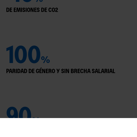
DE EMISIONES DE CO2
100
%
PARIDAD DE GÉNERO Y SIN BRECHA SALARIAL
90
%
DE NUESTRO PORFOLIO ES SALUDABLE Y DE