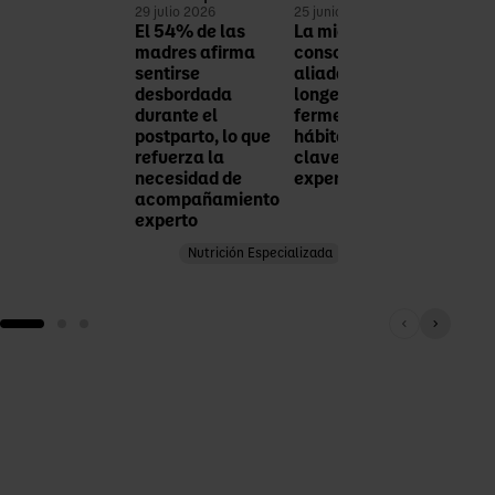
29 julio 2026
25 junio 2026
18 jun
El 54% de las
La microbiota se
Parq
madres afirma
consolida como
Font 
sentirse
aliada de la
Mico
desbordada
longevidad: dieta,
comp
durante el
fermentados y
mayo
postparto, lo que
hábitos diarios, las
del r
refuerza la
claves según los
activ
necesidad de
expertos
rest
acompañamiento
los 
Productos lácteos esenc
experto
años
Nutrición Especializada