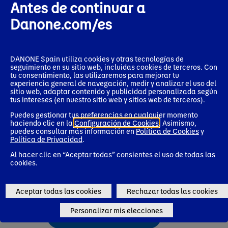
Antes de continuar a
Líder en el cuidado del sistema
Danone.com/es
inmunitario
Actimel cuenta con más de 145 estudios científicos que
DANONE Spain utiliza cookies y otras tecnologías de
demuestran la eficacia de su probiótico exclusivo L. casei. De
seguimiento en su sitio web, incluidas cookies de terceros. Con
estos, 60 son estudios clínicos que demuestran sus beneficios
tu consentimiento, las utilizaremos para mejorar tu
en diferentes etapas de la vida.
experiencia general de navegación, medir y analizar el uso del
sitio web, adaptar contenido y publicidad personalizada según
A diferencia de otras leches fermentadas, su elaboración a
tus intereses (en nuestro sitio web y sitios web de terceros).
partir de un proceso de fermentación que dura 72 horas
Puedes gestionar tus preferencias en cualquier momento
permite que su L. casei se multiplique hasta los veinte mil
haciendo clic en la
Configuración de Cookies
. Asimismo,
millones.
puedes consultar más información en
Política de Cookies
y
Política de Privacidad
.
Al hacer clic en “Aceptar todas” consientes el uso de todas las
cookies.
Aceptar todas las cookies
Rechazar todas las cookies
Personalizar mis elecciones
Conoce más sobre Actimel