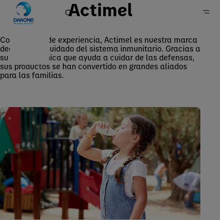
Actimel
Con 30 años de experiencia, Actimel es nuestra marca
dedicada al cuidado del sistema inmunitario. Gracias a
Actimel
su formula única que ayuda a cuidar de las defensas,
Página principal
sus productos se han convertido en grandes aliados
para las familias.
Marcas
Productos lácteos esenciales y de origen vegetal