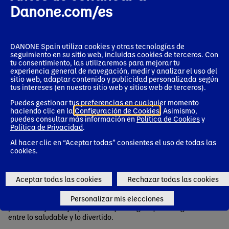
Danone.com/es
DANONE Spain utiliza cookies y otras tecnologías de
seguimiento en su sitio web, incluidas cookies de terceros. Con
tu consentimiento, las utilizaremos para mejorar tu
experiencia general de navegación, medir y analizar el uso del
Alimentación infantil
sitio web, adaptar contenido y publicidad personalizada según
tus intereses (en nuestro sitio web y sitios web de terceros).
En 2022 fuimos la primera empresa de gran consumo en
Puedes gestionar tus preferencias en cualquier momento
alinear todo nuestro porfolio infantil con los criterios
haciendo clic en la
Configuración de Cookies
. Asimismo,
nutricionales de la Organización Mundial de la Salud en
puedes consultar más información en
Política de Cookies
y
materia de azúcares totales. Esto significa que
Política de Privacidad
.
garantizamos un máximo de 10 gramos de azúcar por
Al hacer clic en “Aceptar todas” consientes el uso de todas las
cada 100 gramos de producto. Todo ello sin renunciar a la
cookies.
calidad y al sabor, y sin añadir edulcorantes artificiales.
Además, fuimos un paso más allá comprometiéndonos a
Aceptar todas las cookies
Rechazar todas las cookies
solo poner dibujos infantiles en los productos que
cumplen con estos criterios. De este modo, facilitamos a
Personalizar mis elecciones
los padres y madres la elección de opciones saludables
para sus hijos e hijas, evitando que tengan que escoger
entre lo saludable y lo divertido.