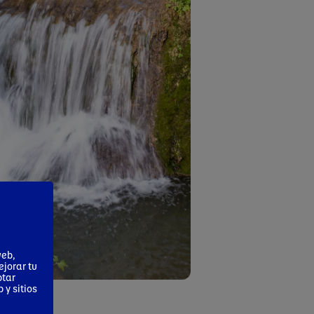
web,
ejorar tu
ptar
 y sitios