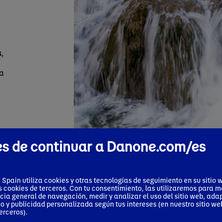
s
,
a
e
s de continuar a Danone.com/es
pain utiliza cookies y otras tecnologías de seguimiento en su sitio 
s cookies de terceros. Con tu consentimiento, las utilizaremos para m
cia general de navegación, medir y analizar el uso del sitio web, ada
o y publicidad personalizada según tus intereses (en nuestro sitio web
ara la
erceros).