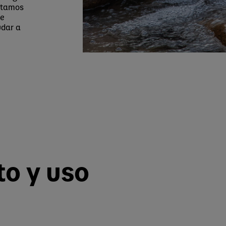
estamos
ue
udar a
o y uso