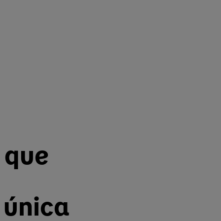
 que
 única