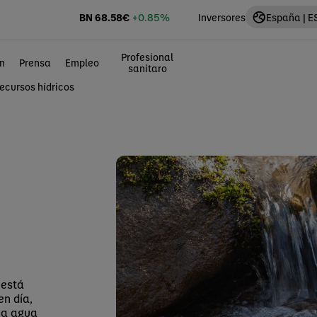
BN
68.58
€
+0.85%
Inversores
España | E
Profesional
n
Prensa
Empleo
sanitaro
recursos hídricos
 está
en día,
 a agua