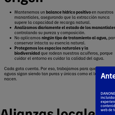
Mantenemos un
balance hídrico positivo
en nuestros
manantiales, asegurando que la extracción nunca
supere la capacidad de recarga natural.
Analizamos diariamente el estado de los manantiale
controlando su pureza y composición.
No aplicamos
ningún tipo de tratamiento al agua,
par
conservar intacta su esencia natural.
Protegemos los espacios naturales y la
biodiversidad
que rodean nuestros acuíferos, porque
cuidar el entorno es cuidar la calidad del agua.
Cada gota cuenta. Por eso, trabajamos para que nuestras
aguas sigan siendo tan puras y únicas como el lugar dond
Ante
nacen.
DANONE S
incluida
experien
contenid
Alianzas locales p
web de t