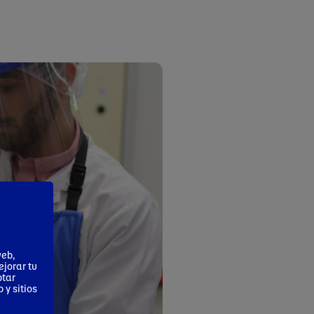
web,
ejorar tu
ptar
 y sitios