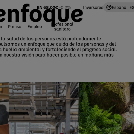
enfoque
BN
68.02
€
-0.2%
Inversores
España | E
Profesional
n
Prensa
Empleo
sanitaro
 la salud de las personas está profundamente
pulsamos un enfoque que cuida de las personas y del
 huella ambiental y fortaleciendo el progreso social.
n nuestra visión para hacer posible un mañana más