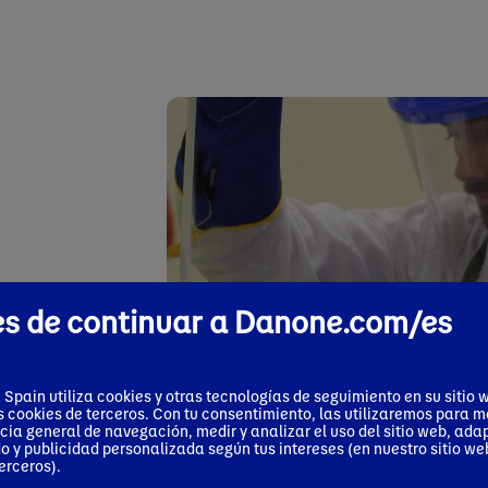
s de continuar a Danone.com/es
pain utiliza cookies y otras tecnologías de seguimiento en su sitio 
s cookies de terceros. Con tu consentimiento, las utilizaremos para m
de
cia general de navegación, medir y analizar el uso del sitio web, ada
o y publicidad personalizada según tus intereses (en nuestro sitio web
erceros).