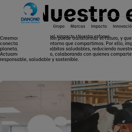
Nuestro 
Grupo
Marcas
Impacto
Innovació
Página principal
Impacto
Nuestro enfoque
Creemos que cada acción puede transformar el futuro, y que
conectada con la del entorno que compartimos. Por ello, im
planeta, promoviendo hábitos saludables, reduciendo nuestra
Actuamos con propósito, colaborando con quienes comparte
responsable, saludable y sostenible.