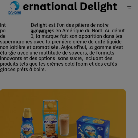
International Delight
International Delight est l’un des piliers de notre
portefeuille de marques en Amérique du Nord. Au début
International Delight
des années 80, la marque fait son apparition dans les
Accueil
supermarchés avec la première crème de café liquide
non laitière et aromatisée. Aujourd’hui, la gamme s’est
Marques
élargie avec une multitude de saveurs, de formats
Produits laitiers et d’origine végétale
innovants et des options sans sucre, incluant des
produits tels que les crèmes cold foam et des cafés
glacés prêts à boire.