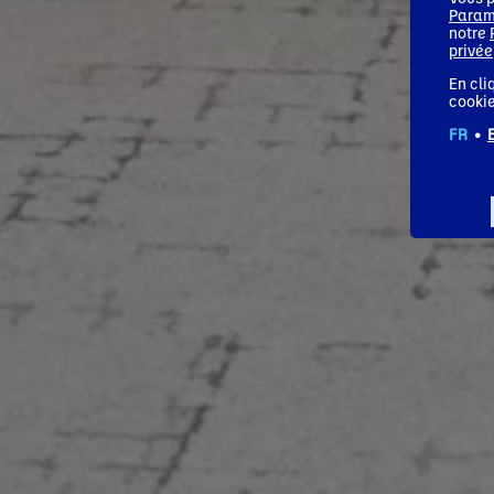
Param
notre
privée
En cli
cookie
FR
•