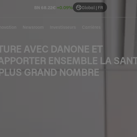
BN
68.22
€
+0.09%
Global | FR
novation
Newsroom
Investisseurs
Carrières
TURE AVEC DANONE ET
APPORTER ENSEMBLE LA SAN
U PLUS GRAND NOMBRE