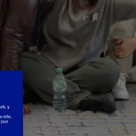
eb, y
u site,
 (sur