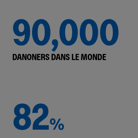
90,000
DANONERS DANS LE MONDE
82
%