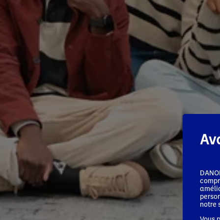
Av
DANONE
compri
amélio
person
notre 
Vous p