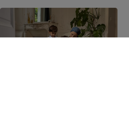
Notre nutrition spécialisée
Nous bénéficions de plus de 125 ans d'expertise en nutrition
spécialisée, dans les domaines de la nutrition médicale et de
la nutrition infantile. L’étude sur les besoins nutritionnels
spécifiques des bébés et des patients nous permet de
concevoir des produits et des services qui aident des parents,
soignants, patients et professionnels de la santé dans leurs