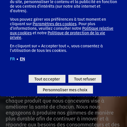
UN PORTEFEUILLE SOLIDE AU
du site, personnaliser le contenu et la publicité en fonction
de vos centres d'intérêts (sur notre site internet et
SERVICE DE LA SANTÉ
d'autres).
Vous pouvez gérer vos préférences à tout moment en
cliquant sur
Paramètres des cookies
. Pour plus
d'informations, veuillez consulter notre
Politique relative
La santé et la nutrition sont désormais plus
aux cookies
et notre
Politique de protection de la vie
interconnectées que jamais. Les évolutions dans
privée
.
les habitudes de consommation, les modes de vie
En cliquant sur « Accepter tout », vous consentez à
et le vieillissement démographique nous
l'utilisation de tous les cookies.
poussent à nous adapter. Au niveau mondial,
notre portefeuille de marques, étant le plus sain
FR
•
EN
du secteur, est disponible dans plus de 120 pays,
et est consommé par des millions de personnes
sur tous les continents.
Tout accepter
Tout refuser
Des eaux aux produits laitiers et d'origine
Personnaliser mes choix
végétale, en passant par la nutrition spécialisée,
chaque produit que nous concevons vise à
améliorer la santé de chacun. Nous nous
engageons à produire nos gammes de manière
plus durable afin de continuer à innover et à
répondre aux besoins des consommateurs et des