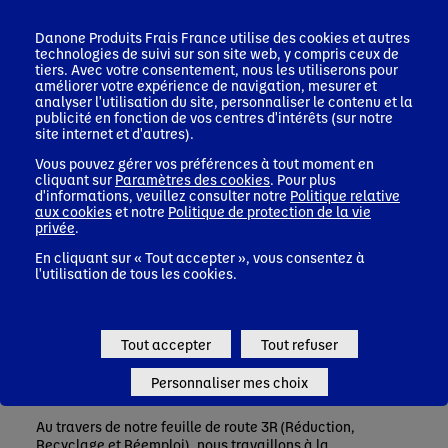
Danone Produits Frais France
utilise des cookies et autres
technologies de suivi sur son site web, y compris ceux de
tiers. Avec votre consentement, nous les utiliserons pour
améliorer votre expérience de navigation, mesurer et
analyser l'utilisation du site, personnaliser le contenu et la
publicité en fonction de vos centres d'intérêts (sur notre
site internet et d'autres).
Vous pouvez gérer vos préférences à tout moment en
cliquant sur
Paramètres des cookies
. Pour plus
d'informations, veuillez consulter notre
Politique relative
aux cookies
et notre
Politique de protection de la vie
privée
.
En cliquant sur « Tout accepter », vous consentez à
l'utilisation de tous les cookies.
Tendre vers une économie circulaire pour nos
Tout accepter
Tout refuser
emballages
Evoluer vers un système
Personnaliser mes choix
d'emballages circulaire
Au travers de notre feuille de route 3R (Réduction,
Recyclage et Réemploi), nous travaillons à la