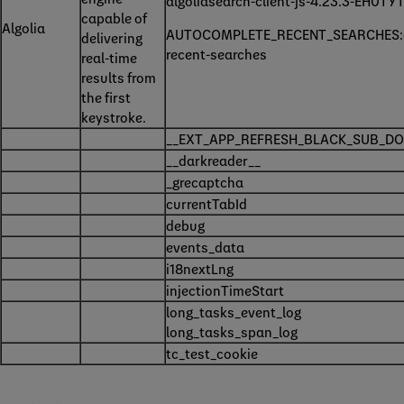
algoliasearch-client-js-4.23.3-EH0T
capable of
Algolia
AUTOCOMPLETE_RECENT_SEARCHES:al
delivering
recent-searches
real-time
results from
the first
keystroke.
__EXT_APP_REFRESH_BLACK_SUB_DO
__darkreader__
_grecaptcha
currentTabId
debug
events_data
i18nextLng
injectionTimeStart
long_tasks_event_log
long_tasks_span_log
tc_test_cookie