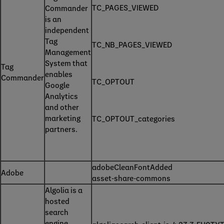
TC_PAGES_VIEWED
Commander
is an
independent
Tag
TC_NB_PAGES_VIEWED
Management
System that
Tag
enables
Commander
TC_OPTOUT
Google
Analytics
and other
marketing
TC_OPTOUT_categories
partners.
adobeCleanFontAdded
Adobe
asset-share-commons
Algolia is a
hosted
search
engine