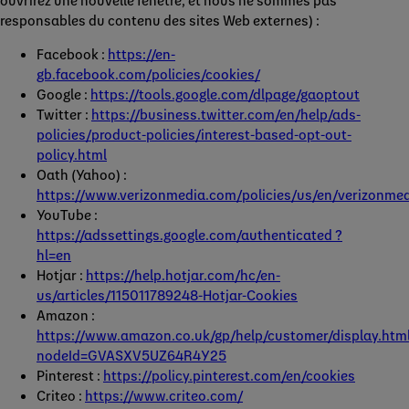
ouvrirez une nouvelle fenêtre, et nous ne sommes pas
responsables du contenu des sites Web externes) :
Facebook :
https://en-
gb.facebook.com/policies/cookies/
Google :
https://tools.google.com/dlpage/gaoptout
Twitter :
https://business.twitter.com/en/help/ads-
policies/product-policies/interest-based-opt-out-
policy.html
Oath (Yahoo) :
https://www.verizonmedia.com/policies/us/en/verizonmed
YouTube :
https://adssettings.google.com/authenticated ?
hl=en
Hotjar :
https://help.hotjar.com/hc/en-
us/articles/115011789248-Hotjar-Cookies
Amazon :
https://www.amazon.co.uk/gp/help/customer/display.htm
nodeId=GVASXV5UZ64R4Y25
Pinterest :
https://policy.pinterest.com/en/cookies
Criteo :
https://www.criteo.com/