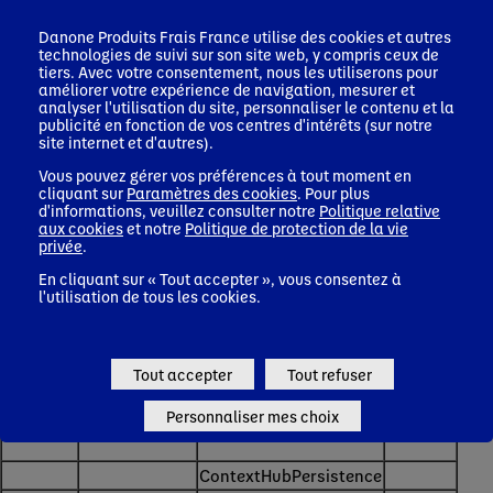
Combien
de
Danone Produits Frais France
utilise des cookies et autres
Nom du
Nom de l'émetteur du
temps le
technologies de suivi sur son site web, y compris ceux de
Objectif
tiers. Avec votre consentement, nous les utiliserons pour
cookie
cookie
cookie
améliorer votre expérience de navigation, mesurer et
est-il
analyser l'utilisation du site, personnaliser le contenu et la
publicité en fonction de vos centres d'intérêts (sur notre
stocké ?
site internet et d'autres).
Google
Vous pouvez gérer vos préférences à tout moment en
cliquant sur
Paramètres des cookies
. Pour plus
Analytics est
d'informations, veuillez consulter notre
Politique relative
un outil
_ga 2
aux cookies
et notre
Politique de protection de la vie
d'analyse web
privée
.
years
Google
pour mieux
En cliquant sur « Tout accepter », vous consentez à
Google Analytics
_gid 24
Analytics
comprendre le
l'utilisation de tous les cookies.
cookie _ga,_gid et _gat
hours
comportement
des visiteurs
_gat 1
sur un site
Tout accepter
Tout refuser
minute
internet.
Personnaliser mes choix
ContextHubPersistence