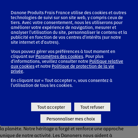
Répartition des ventes par zones
Danone Produits Frais France
utilise des cookies et autres
technologies de suivi sur son site web, y compris ceux de
tiers. Avec votre consentement, nous les utiliserons pour
améliorer votre expérience de navigation, mesurer et
analyser l'utilisation du site, personnaliser le contenu et la
publicité en fonction de vos centres d'intérêts (sur notre
Liste des filiales au 31 décembre 2025
site internet et d'autres).
Vous pouvez gérer vos préférences à tout moment en
cliquant sur
Paramètres des cookies
. Pour plus
d'informations, veuillez consulter notre
Politique relative
aux cookies
et notre
Politique de protection de la vie
privée
.
En cliquant sur « Tout accepter », vous consentez à
l'utilisation de tous les cookies.
À la pointe de la recherche, de
l'environnement et de l'inclusion
Tout accepter
Tout refuser
Notre vision One Planet, One Health* nous encourage à
Personnaliser mes choix
créer des produits sains pour les consommateurs et pour
la planète. Notre héritage a forgé et renforce une approche
unique de notre activité. Les Danoners nous aident à