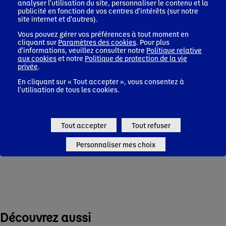
développement physique et mental. C’est pourquoi depuis
analyser l'utilisation du site, personnaliser le contenu et la
publicité en fonction de vos centres d'intérêts (sur notre
plus de 10 ans, blédina et le fonds Danone Communities
site internet et d'autres).
participent au financement du programme Malin, aux
côtés de sociétés savantes de pédiatrie et d’autres
Vous pouvez gérer vos préférences à tout moment en
partenaires privés et publics français. L’objectif du
cliquant sur
Paramètres des cookies
. Pour plus
programme : donner les mêmes chances de bien grandir à
d'informations, veuillez consulter notre
Politique relative
tous les bébés en aidant les familles en situation de
aux cookies
et notre
Politique de protection de la vie
précarité à accéder à une alimentation saine. Tous les
privée
.
trois mois, elles reçoivent des bons de réduction sur des
En cliquant sur « Tout accepter », vous consentez à
produits adaptés aux enfants et des conseils pratiques
l'utilisation de tous les cookies.
sur l’alimentation infantile. 140 000 enfants ont déjà été
accompagnés par le Programme Malin qui espère toucher
toutes les familles françaises en difficulté.
Tout accepter
Tout refuser
Découvrez Le Programme Malin
Personnaliser mes choix
Découvrez aussi