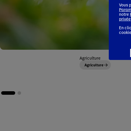
Vous p
Param
notre
privée
En cli
cookie
Agriculture
Agriculture