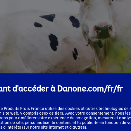
nt d'accéder à Danone.com/fr/fr
e Produits Frais France
utilise des cookies et autres technologies de s
n site web, y compris ceux de tiers. Avec votre consentement, nous les
erons pour améliorer votre expérience de navigation, mesurer et analy
isation du site, personnaliser le contenu et la publicité en fonction de v
s d'intérêts (sur notre site internet et d'autres).