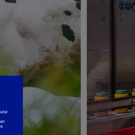
uivi
ser
os