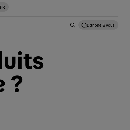
 FR
e
Danone & vous
uits
e ?