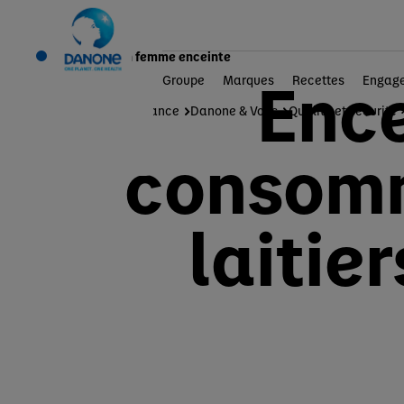
Alimentation femme enceinte
Ence
Groupe
Marques
Recettes
Engag
Danone en France
Danone & Vous
Qualité et sécurité
consomm
laitie