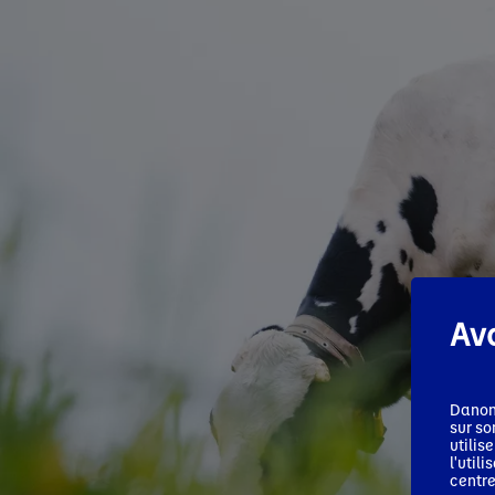
Ava
Danon
sur so
utilis
l'util
centre