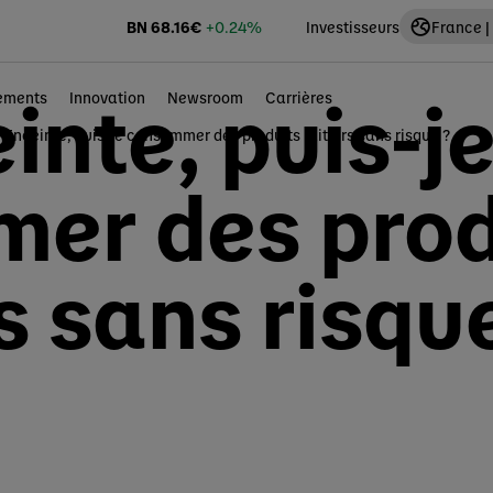
BN
68.16
€
+0.24%
Investisseurs
France |
inte, puis-j
ements
Innovation
Newsroom
Carrières
Enceinte, puis-je consommer des produits laitiers sans risque ?
er des prod
rs sans risqu