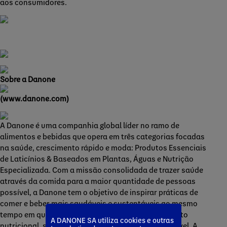
aos consumidores.
Sobre a Danone
(www.danone.com)
A Danone é uma companhia global líder no ramo de
alimentos e bebidas que opera em três categorias focadas
na saúde, crescimento rápido e moda: Produtos Essenciais
de Laticínios & Baseados em Plantas, Águas e Nutrição
Especializada. Com a missão consolidada de trazer saúde
através da comida para a maior quantidade de pessoas
possível, a Danone tem o objetivo de inspirar práticas de
comer e beber mais saudáveis e sustentáveis ao mesmo
tempo em que se compromete a alcançar um impacto
A DANONE SA utiliza cookies e outras
nutricional, social, societário e ambiental mensurável. A