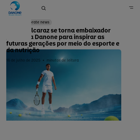
Corporate news
Carlos Alcaraz se torna embaixador
global da Danone para inspirar as
Home
futuras gerações por meio do esporte e
da nutrição
Imprensa
16 de julho de 2025
minutos de leitura