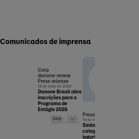
Comunicados de imprensa
Corp
danone-renew
Press release
18 de maio de 2026
Danone Brasil abre
inscrições para o
Programa de
Estágio 2026
Press release
Pres
Corp
14 de maio de 2026
13 de 
danone-renew
Sinônimo de
Dano
Newsroom
categoria de
anos
Assunto
iogurtes no Brasil,
produ