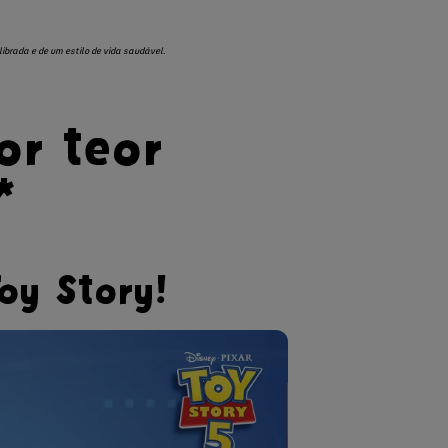
ibrada e de um estilo de vida saudável.
or teor
*
oy Story!