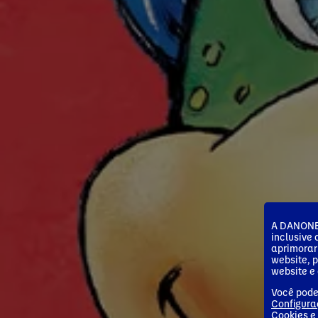
A DANONE 
inclusive
aprimorar
website, 
website e 
Você pode
Configura
Cookies
e