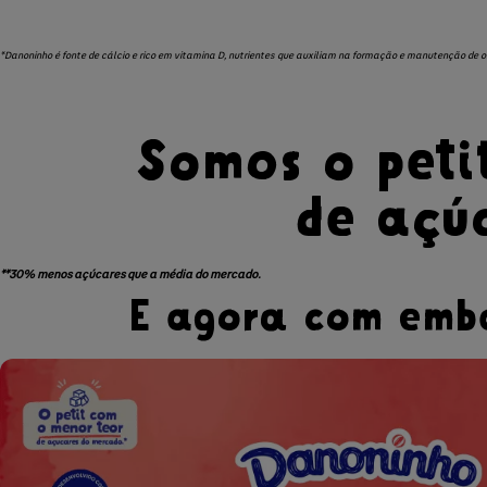
*Danoninho é fonte de cálcio e rico em vitamina D, nutrientes que auxiliam na formação e manutenção de o
Somos o peti
de açú
**30% menos açúcares que a média do mercado.
E agora com emba