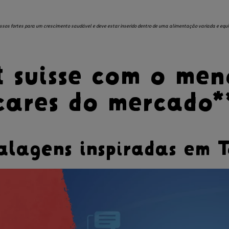
ssos fortes para um crescimento saudável e deve estar inserido dentro de uma alimentação variada e equil
t suisse com o men
cares do mercado*
lagens inspiradas em T