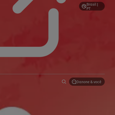
Brasil |
PT
Danone & você