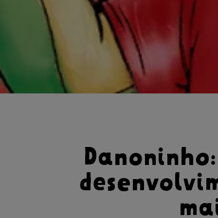
Danoninho:
desenvolvi
mai