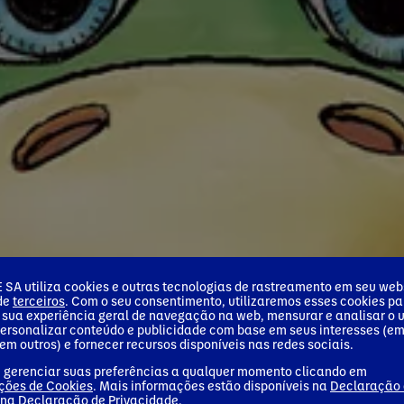
SA utiliza cookies e outras tecnologias de rastreamento em seu webs
 de
terceiros
. Com o seu consentimento, utilizaremos esses cookies pa
 sua experiência geral de navegação na web, mensurar e analisar o 
personalizar conteúdo e publicidade com base em seus interesses (e
em outros) e fornecer recursos disponíveis nas redes sociais.
 gerenciar suas preferências a qualquer momento clicando em
ções de Cookies
. Mais informações estão disponíveis na
Declaração
 na
Declaração de Privacidade
.