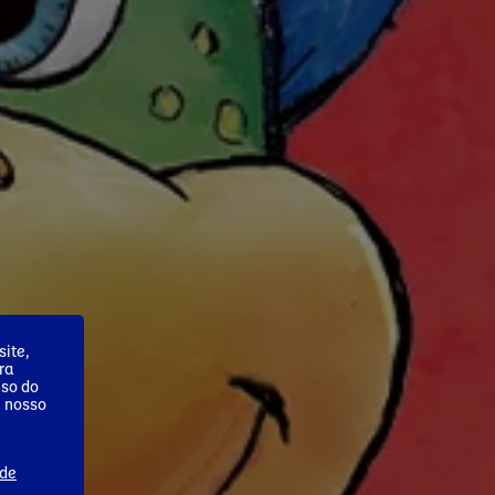
ite,
ra
uso do
m nosso
 de