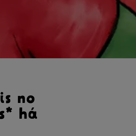
is no
s* há