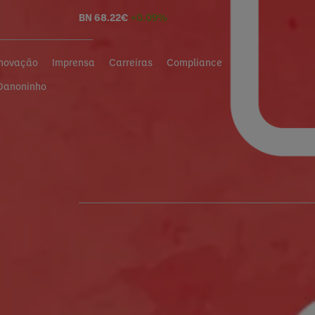
BN
68.22
€
+0.09%
Inovação
Imprensa
Carreiras
Compliance
Danoninho