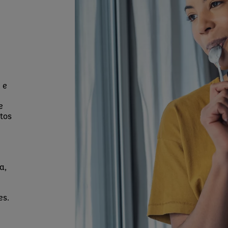
 e
e
tos
a,
es.