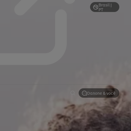
Brasil |
PT
Danone & você