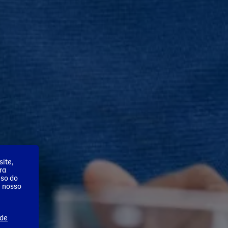
ite,
ra
uso do
m nosso
 de