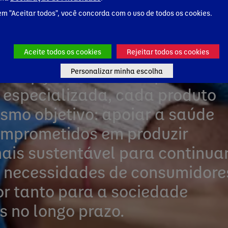
0 países e consumido por
em "Aceitar todos", você concorda com o uso de todos os cookies.
edor do mundo.
Aceite todos os cookies
Rejeitar todos os cookies
os e opções à base de plantas
Personalizar minha escolha
 especializada, cada produto
smo objetivo: apoiar a saúde
omprometidos em produzir
ais sustentável para continua
 necessidades de consumidore
or tanto para a sociedade
s no longo prazo.