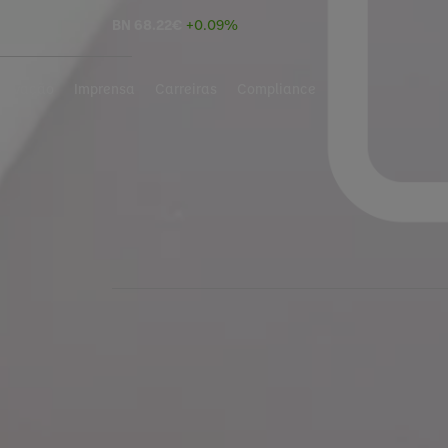
BN
68.22
€
+0.09%
Inovação
Imprensa
Carreiras
Compliance