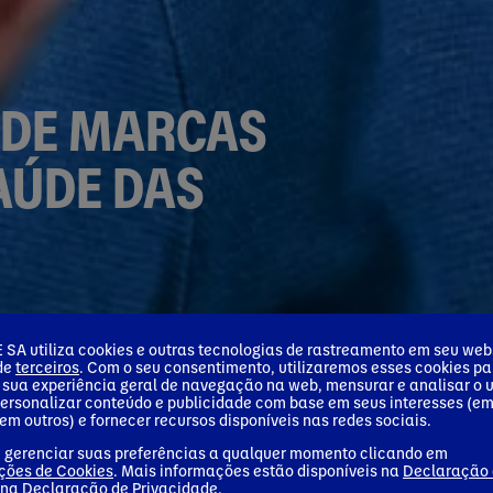
 DE MARCAS
AÚDE DAS
mais conectadas do que nunca.
SA utiliza cookies e outras tecnologias de rastreamento em seu webs
 de
terceiros
. Com o seu consentimento, utilizaremos esses cookies pa
 sua experiência geral de navegação na web, mensurar e analisar o 
 as pessoas se alimentam,
personalizar conteúdo e publicidade com base em seus interesses (e
em outros) e fornecer recursos disponíveis nas redes sociais.
impulsionam a nos adaptar.
 gerenciar suas preferências a qualquer momento clicando em
ções de Cookies
. Mais informações estão disponíveis na
Declaração
os é o mais saudável do setor,
 na
Declaração de Privacidade
.