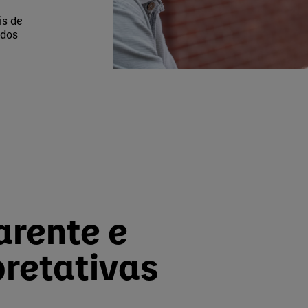
is de
 dos
arente e
pretativas