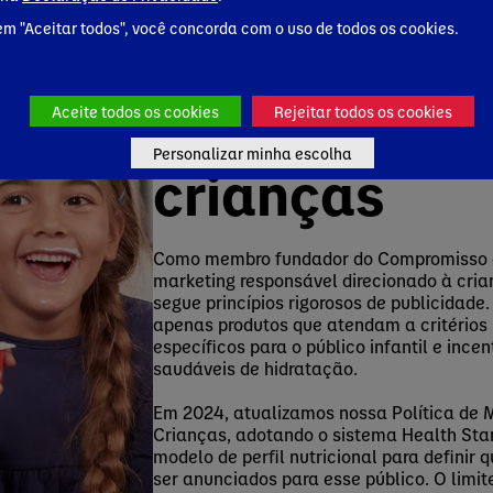
em "Aceitar todos", você concorda com o uso de todos os cookies.
Como promovemos melhores escolhas e nut
Marketing
responsável
Aceite todos os cookies
Rejeitar todos os cookies
Personalizar minha escolha
crianças
Como membro fundador do Compromisso 
marketing responsável direcionado à cri
segue princípios rigorosos de publicidade.
apenas produtos que atendam a critérios 
específicos para o público infantil e incen
saudáveis de hidratação.
Em 2024, atualizamos nossa Política de 
Crianças, adotando o sistema Health Sta
modelo de perfil nutricional para definir
ser anunciados para esse público. O limit