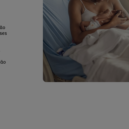
ção
ses
s
não