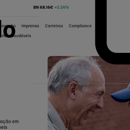
BN
68.16
€
+0.24%
do
Inovação
Imprensa
Carreiras
Compliance
 mais saudáveis
ntação em
veis