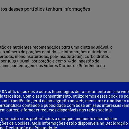
tos desses portfólios tenham informações
tão de nutrientes recomendados para uma dieta saudável; o
 o número de porções contidas; e informações nutricionais
uradas, monoinsaturadas, poli-insaturadas), carboidratos
os: por 100g/100ml, por porção e como % da ingestão de
 como porcentagem dos Valores Diários de Referência na
SA utiliza cookies e outras tecnologias de rastreamento em seu webs
 de
terceiros
. Com o seu consentimento, utilizaremos esses cookies pa
 sua experiência geral de navegação na web, mensurar e analisar o 
personalizar conteúdo e publicidade com base em seus interesses (e
em outros) e fornecer recursos disponíveis nas redes sociais.
 gerenciar suas preferências a qualquer momento clicando em
ções de Cookies
. Mais informações estão disponíveis na
Declaração
 na
Declaração de Privacidade
.