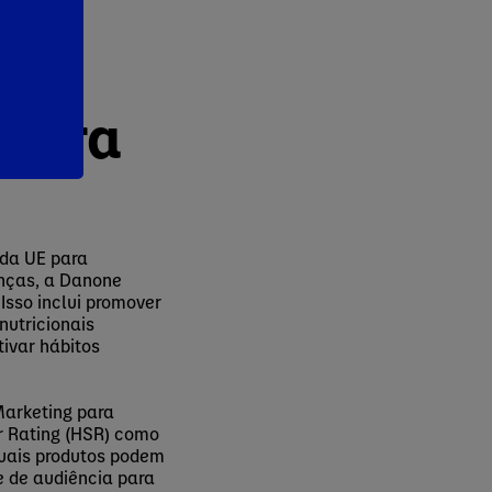
rição
 para
da UE para
anças, a Danone
 Isso inclui promover
nutricionais
tivar hábitos
Marketing para
r Rating (HSR) como
 quais produtos podem
e de audiência para