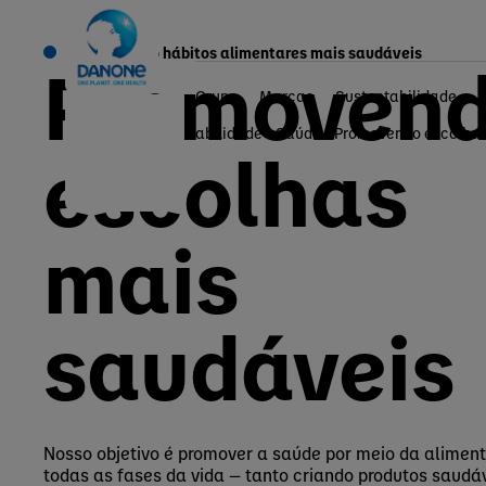
Incentivando hábitos alimentares mais saudáveis
Promoven
Grupo
Marcas
Sustentabilidade
Home
Sustentabilidade
Saúde
Promovendo escolhas
escolhas
mais
saudáveis
Nosso objetivo é promover a saúde por meio da alime
todas as fases da vida — tanto criando produtos saudá