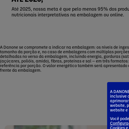
Até 2025, nossa meta é que pelo menos 95% dos produ
nutricionais interpretativas na embalagem ou online.
A Danone se compromete a indicar na embalagem: os níveis de inges
tamanho da porção e, no caso de embalagens com múltiplas porções,
detalhadas no verso da embalagem, incluindo energia, gorduras (sat
(açúcares, polióis, amido), fibras, proteínas e sal — em três format
referência por porção. O valor energético também será apresentado
frente da embalagem.
A DANONE 
inclusive
aprimorar
website, 
website e 
Você pode
Configura
Cookies
e