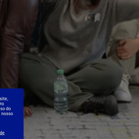
ite,
ra
uso do
m nosso
 de