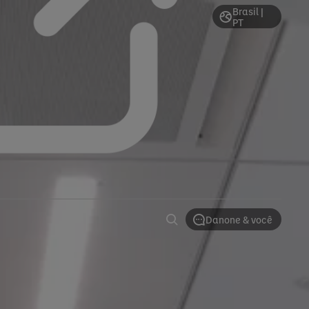
Brasil |
PT
Danone & você