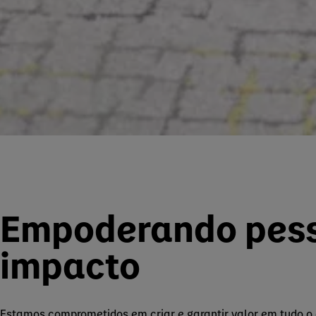
Empoderando pess
impacto
Estamos comprometidos em criar e garantir valor em tudo o