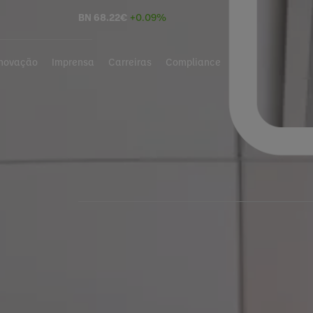
BN
68.22
€
+0.09%
Inovação
Imprensa
Carreiras
Compliance