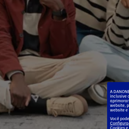
A DANONE 
inclusive
aprimorar
website, 
website e 
Você pode
Configura
Cookies
e