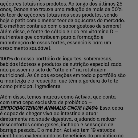
açúcares totais nos produtos. Ao longo dos últimos 25
anos, Danoninho trouxe uma redução de mais de 50%
do teor de açúcares totais nos seus produtos, sendo
hoje o petit com o menor teor de açúcares do mercado.
E o melhor: continua com o sabor gostoso de sempre!
Além disso, é fonte de cálcio e rico em vitamina D —
nutrientes que contribuem para a formação e
manutenção de ossos fortes, essenciais para um
crescimento saudável.
100% do nosso portfólio de iogurtes, sobremesas,
bebidas lácteas e produtos de nutrição especializada
não possuem o selo de “alto em” na rotulagem
nutricional. As únicas exceções em todo o portfólio são
a manteiga e o requeijão, que têm a gordura do leite
como principal ingrediente.
Além disso, temos marcas como Activia, que conta
com uma cepa exclusiva de probiótico —
BIFIDOBACTERIUM ANIMALIS CNCM I-2494
. Essa cepa
é capaz de chegar viva ao intestino e atuar
diretamente na saúde digestiva, ajudando a reduzir
desconfortos como gases, inchaço e sensação de
barriga pesada. E o melhor: Activia tem 19 estudos
científicos evidenciando os benefícios do probiótico no