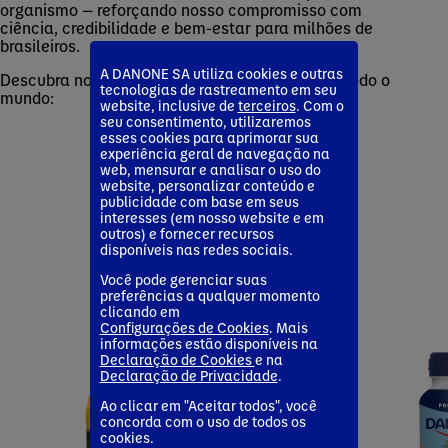
organismo — reforçando nosso compromisso com
ciência, credibilidade e bem-estar para milhões de
brasileiros.
A DANONE SA utiliza cookies e outras
Descubra nossas mais recentes inovações em todo o
tecnologias de rastreamento em seu
mundo:
website, inclusive de
terceiros
. Com o
seu consentimento, utilizaremos
esses cookies para aprimorar sua
experiência geral de navegação na
web, mensurar e analisar o uso do
website, personalizar conteúdo e
publicidade com base em seus
interesses (em nosso website e em
outros) e fornecer recursos
disponíveis nas redes sociais.
Você pode gerenciar suas
preferências a qualquer momento
clicando em
Configurações de Cookies
. Mais
informações estão disponíveis na
Declaração de Cookies
e na
Declaração de Privacidade
.
Ao clicar em "Aceitar todos", você
concorda com o uso de todos os
cookies.