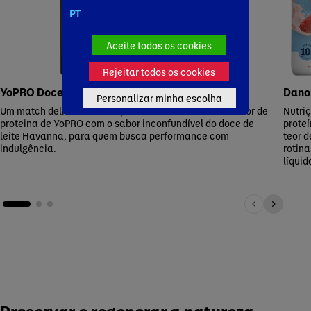
PT
Aceite todos os cookies
Rejeitar todos os cookies
YoPRO Doce de Leite Havanna
Dano
Personalizar minha escolha
Um match deliciosamente proteico e a união do alto teor de
Nutri
proteina de YoPRO com o sabor inconfundível do doce de
proteí
leite Havanna, para quem busca performance com
teor 
indulgência.
rotina
líquid