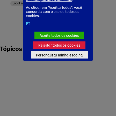
Local news
Ao clicar em "Aceitar todos", você
concorda com o uso de todos os
cookies.
PT
Aceite todos os cookies
Rejeitar todos os cookies
Tópicos populares
Personalizar minha escolha
Produtos lácteos e à base de plantas
Nutrição Especializada
Estratégia
Sustentabilidade
Pesquisa & Inovação