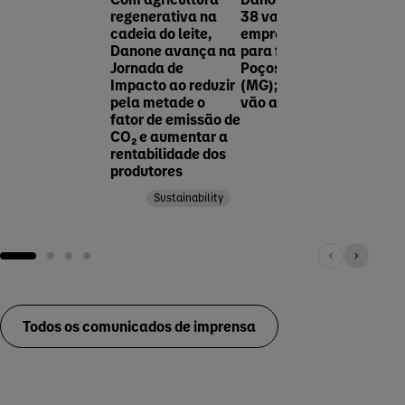
sust
regenerativa na
38 vagas de
cadeia do leite,
emprego efetivas
Danone avança na
para fábrica em
Jornada de
Poços de Caldas
Impacto ao reduzir
(MG); inscrições
pela metade o
vão até 30 de junho
fator de emissão de
Local news
CO₂ e aumentar a
rentabilidade dos
produtores
Sustainability
Todos os comunicados de imprensa