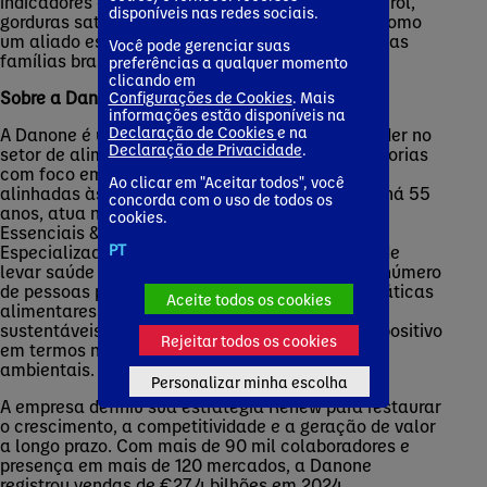
indicadores — adição de açúcar, lactose, colesterol,
disponíveis nas redes sociais.
gorduras saturadas e trans —, consolidando-se como
um aliado estratégico para a rotina nutricional das
Você pode gerenciar suas
famílias brasileiras.
preferências a qualquer momento
clicando em
Sobre a Danone (
www.danone.com
):
Configurações de Cookies
. Mais
informações estão disponíveis na
Declaração de Cookies
e na
A Danone é uma empresa centenária global e líder no
Declaração de Privacidade
.
setor de alimentos e bebidas, atuando em categorias
com foco em saúde, crescimento acelerado e
Ao clicar em "Aceitar todos", você
alinhadas às tendências de consumo. No Brasil há 55
concorda com o uso de todos os
anos, atua nas categorias de Produtos Lácteos
cookies.
Essenciais & à Base de Plantas, e Nutrição
PT
Especializada. Com uma missão de longa data de
levar saúde por meio da alimentação ao maior número
de pessoas possível, a Danone busca inspirar práticas
Aceite todos os cookies
alimentares e de consumo mais saudáveis e
sustentáveis, comprometendo-se com impacto positivo
Rejeitar todos os cookies
em termos nutricionais, sociais, societais e
ambientais.
Personalizar minha escolha
A empresa definiu sua estratégia
Renew
para restaurar
o crescimento, a competitividade e a geração de valor
a longo prazo. Com mais de 90 mil colaboradores e
presença em mais de 120 mercados, a Danone
registrou vendas de €27,4 bilhões em 2024.