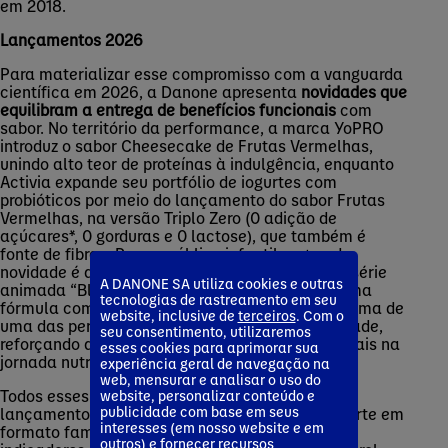
em 2018.
Lançamentos 2026
Para materializar esse compromisso com a vanguarda
científica em 2026, a Danone apresenta
novidades que
equilibram a entrega de benefícios funcionais
com
sabor. No território da performance, a marca
YoPRO
introduz o sabor Cheesecake de Frutas Vermelhas,
unindo alto teor de proteínas à indulgência, enquanto
Activia expande seu portfólio de iogurtes com
probióticos por meio do lançamento do sabor Frutas
Vermelhas, na versão Triplo Zero (0 adição de
açúcares*, 0 gorduras e 0 lactose), que também é
fonte de fibras. Para o público infantil, a grande
novidade é a colaboração de Danoninho com a série
A DANONE SA utiliza cookies e outras
animada “
Bluey
”, que combina a evolução de uma
tecnologias de rastreamento em seu
fórmula com baixo teor de açúcares com o carisma de
website, inclusive de
terceiros
. Com o
uma das personagens mais queridas da atualidade,
seu consentimento, utilizaremos
reforçando a parceria lúdica da marca com os pais na
esses cookies para aprimorar sua
jornada nutricional das crianças.
experiência geral de navegação na
web, mensurar e analisar o uso do
Todos esses complementam um dos principais
website, personalizar conteúdo e
publicidade com base em seus
lançamentos do último ano: o Danone Zero, iogurte em
interesses (em nosso website e em
formato familiar do mercado que zerou cinco
outros) e fornecer recursos