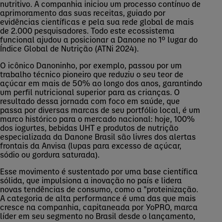
nutritivo. A companhia iniciou um processo contínuo de
aprimoramento das suas receitas, guiado por
evidências científicas e pela sua rede global de mais
de 2.000 pesquisadores. Todo este ecossistema
funcional ajudou a posicionar a Danone no 1º lugar do
Índice Global de Nutrição (
ATNi
2024).
O icônico Danoninho, por exemplo, passou por um
trabalho técnico pioneiro que reduziu o seu teor de
açúcar em mais de 50% ao longo dos anos, garantindo
um perfil nutricional superior para as crianças.
O
resultado dessa jornada com foco em saúde, que
passa por diversas marcas de seu portfólio local, é um
marco histórico para o mercado nacional: hoje, 100%
dos iogurtes, bebidas UHT e produtos de nutrição
especializada da Danone Brasi
l são
livres dos alertas
frontais da Anvisa (lupas para excesso de açúcar,
sódio ou gordura saturada).
Esse movimento é sustentado por uma base científica
sólida, que impulsiona a inovação no país e lidera
novas tendências de consumo, como a "
proteinização
.
A categoria de alta performance é uma das que mais
cresce na companhia, capitaneada por
YoPRO
, marca
líder em seu segmento no Brasil desde o lançamento,