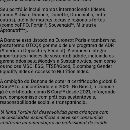
Seu portfólio inclui marcas internacionais líderes
(como Activia, Danone,
Danette
, Danoninho, entre
outras), além de marcas locais e regionais fortes
(como
YoPRO
,
Fortini
*,
Souvenaid
**,
Milnutri
e
Aptanutri
***).
A Danone está listada na Euronext Paris
e também
na
plataforma OTCQX por meio de um programa de ADR
(American Depositary
Receipt
). A empresa integra
importantes índices de sustentabilidade, incluindo os
gerenciados pela Moody’s e
Sustainalytics
, bem como
os índices MSCI ESG, FTSE4Good, Bloomberg
Gender
Equality
Index e Access
to
Nutrition
Index.
A ambição da Danone de obter a certificação global B
Corp
™ foi concretizada em 2025. No Brasil, a Danone
já é certificada como B
Corp
™ desde 2021, reforçando
seu compromisso com práticas sustentáveis,
responsabilidade social e transparência.
*A linha
Fortini
foi desenvolvida para crianças com
necessidades específicas e deve ser consumida
conforme recomendação do profissional de saúde.