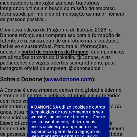
incentivados a protagonizar suas trajetórias,
integrando o time em busca da missão da empresa:
levar saúde por meio da alimentação ao maior número
de pessoas possível.
Com essa edição do Programa de Estágio 2026, a
Danone reforça seu compromisso com a formação de
talentos e a construção de um futuro mais saudável,
inclusivo e sustentável. Para mais informações,
acesse o
portal de carreiras da Danone
, acompanhe as
atualizações através do LinkedIn: @Danone, e as
publicações de vagas abertas semanalmente pelo
Instagram oficial da empresa: @
danonebrasil .
Sobre a Danone (
www.danone.com
):
A Danone é uma empresa centenária global e líder no
setor de alimentos e bebidas, atuando em categorias
com foco em saúde, crescimento acelerado e
alinhadas às tendências de consumo. No Brasil há 55
A DANONE SA utiliza cookies e outras
anos, atua nas categorias de Produtos Lácteos
tecnologias de rastreamento em seu
website, inclusive de
terceiros
. Com o
Essenciais & à Base de Plantas, e Nutrição
seu consentimento, utilizaremos
Especializada. Com uma missão de longa data de
esses cookies para aprimorar sua
levar saúde por meio da alimentação ao maior número
experiência geral de navegação na
de pessoas possível, a Danone busca inspirar práticas
web, mensurar e analisar o uso do