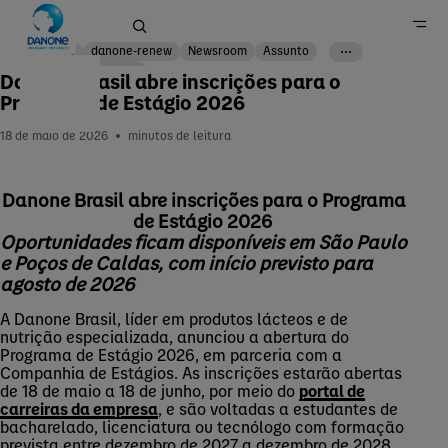
Corp
danone-renew
Newsroom
Assunto
Corporate news
Danone Brasil abre inscrições para o
Programa de Estágio 2026
Home
18 de maio de 2026
minutos de leitura
Imprensa
Danone Brasil abre inscrições para o Programa
de Estágio 2026
Oportunidades ficam disponíveis em São Paulo
e Poços de Caldas, com início previsto para
agosto de 2026
A Danone Brasil, líder em produtos lácteos e de
nutrição especializada, anunciou a abertura do
Programa de Estágio 2026, em parceria com a
Companhia de Estágios. As inscrições estarão abertas
de 18 de maio a 18 de junho, por meio do
portal de
carreiras da empresa
, e são voltadas a estudantes de
bacharelado, licenciatura ou tecnólogo com formação
prevista entre dezembro de 2027 a dezembro de 2028.