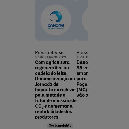
Corp
dano
Pres
18 de 
Dano
inscr
Prog
Está
Press release
Press release
23 de julho de 2026
11 de junho de 2026
Com agricultura
Danone Brasil abre
regenerativa na
38 vagas de
cadeia do leite,
emprego efetivas
Danone avança na
para fábrica em
Jornada de
Poços de Caldas
Impacto ao reduzir
(MG); inscrições
pela metade o
vão até 30 de junho
fator de emissão de
Local news
CO₂ e aumentar a
rentabilidade dos
produtores
Sustainability