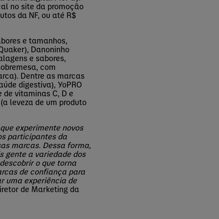
cal no site da promoção
utos da NF, ou até R$
bores e tamanhos,
Quaker), Danoninho
alagens e sabores,
 sobremesa, com
rca). Dentre as marcas
saúde digestiva), YoPRO
e de vitaminas C, D e
(a leveza de um produto
 que experimente novos
os participantes da
ssas marcas. Dessa forma,
 gente a variedade dos
escobrir o que torna
arcas de confiança para
ar uma experiência de
iretor de Marketing da