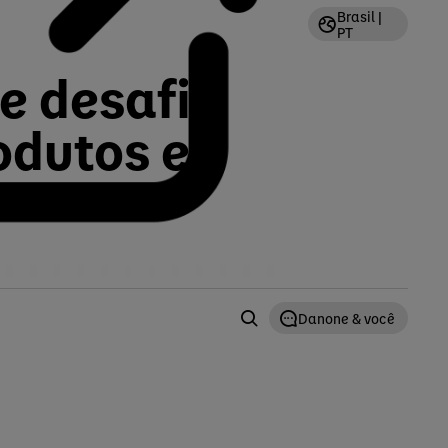
Brasil |
PT
e desafia
odutos e
Danone & você