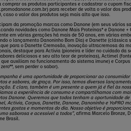
 comprar os produtos participantes e cadastrar o cupom fis
promodanone.com.br) para receber de volta o valor dos prod
, caso o valor dos produtos seja mais alto que isso.
icipam da promoção marcas como Danone (em seus vários sa
acando novidades como Danone Mais Proteínas* e Danone + 
ente em várias gerações há mais de 50 anos, em várias emb
indo o lançamento Danoninho Bom Dia) e Danette (clássica
que para o Danette Cremosão, inovação ultracremosa da ma
onais, destaque para Activia (pioneira e líder no cuidado da 
abores deliciosos e seu alto teor de proteínas), Actimel (font
 que auxiliam no funcionamento do sistema imune) e Corpus 
o zero**, sem perder o sabor).
ampanha é uma oportunidade de proporcionar ao consumidor
tos e sabores, de graça. Por isso, temos diversos lançament
ção. E claro, também é um presente a quem já é fiel às no
iamos a experiência de consumo e compartilhamos com mais
tos Danone. Queremos que todos tenham a oportunidade de d
el, Activia, Corpus, Danette, Danone, Danoninho e YoPRO m
entes gostos e momentos do dia. Nosso objetivo é proporcion
mo saborosa e acessível a todos”
, afirma Marcelo Bronze, D
e Brasil.