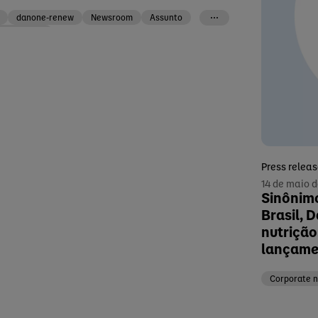
danone-renew
Newsroom
Assunto
orate news
Press relea
14 de maio 
Sinônimo
Brasil, 
nutrição
lançame
Corporate 