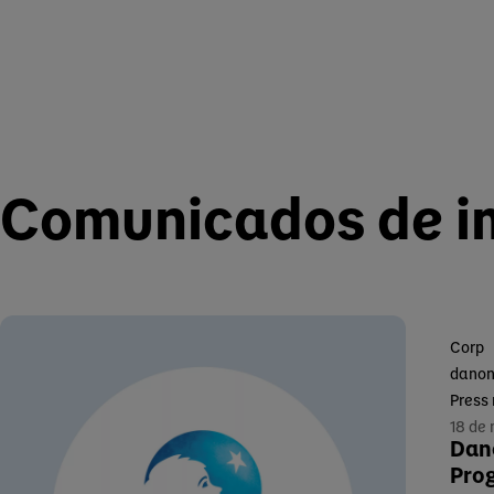
Comunicados de i
Corp
danon
Press
18 de
Dano
Pro