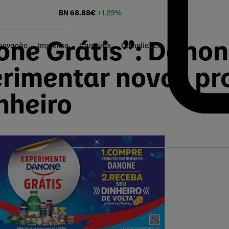
BN
68.88
€
+1.29%
ne Grátis”: Danon
Inovação
Imprensa
Carreiras
Compliance
rimentar novos pr
nheiro