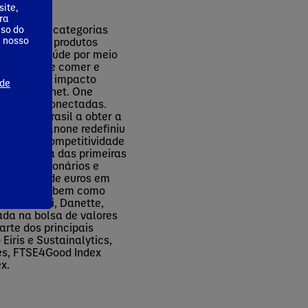
ite,
ra
erando em categorias
uso do
m nosso
oferecemos produtos
de levar saúde por meio
práticas de comer e
 a atingir impacto
 de
ão One Planet. One
stão interconectadas.
ícia no Brasil a obter a
ente, a Danone redefiniu
scimento, competitividade
 tornar uma das primeiras
.000 funcionários e
2 bilhões de euros em
ais líderes, bem como
, Aptanutri, Danette,
tada na bolsa de valores
rte dos principais
Eiris e Sustainalytics,
es, FTSE4Good Index
ex.