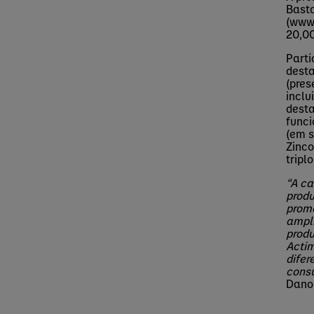
Basta
(www.
20,00
Part
dest
(pres
inclu
desta
funci
(em s
Zinco
tripl
“A c
produ
promo
ampl
produ
Actim
difer
consu
Danon