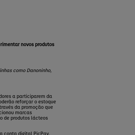
rimentar novos produtos
inhas como Danoninho,
dores a participarem da
oderão reforçar o estoque
 através da promoção que
ecionou marcas
o de produtos lácteos
 conta digital PicPay.