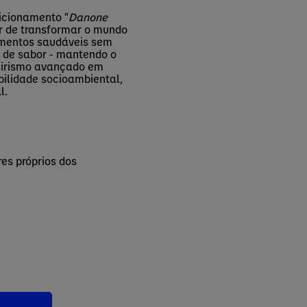
sicionamento "
Danone
er de transformar o mundo
limentos saudáveis sem
m de sabor - mantendo o
eirismo avançado em
bilidade socioambiental,
l.
es próprios dos