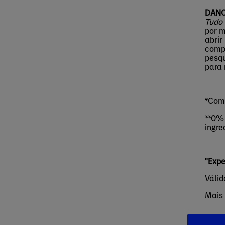
DANO
Tudo
por m
abrir
compr
pesqu
para 
*Comp
**0% 
ingre
"Expe
Válid
Mais