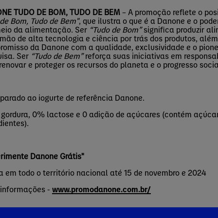
NE TUDO DE BOM, TUDO DE BEM
– A promoção reflete o po
 de Bom, Tudo de Bem"
, que ilustra o que é a Danone e o pod
eio da alimentação. Ser
“Tudo de Bom”
significa produzir a
 mão de alta tecnologia e ciência por trás dos produtos, alé
omisso da Danone com a qualidade, exclusividade e o pion
isa. Ser
“Tudo de Bem”
reforça suas iniciativas em responsa
renovar e proteger os recursos do planeta e o progresso socia
arado ao iogurte de referência Danone.
gordura, 0% lactose e 0 adição de açúcares (contém açúcar
dientes).
rimente Danone Grátis"
a em todo o território nacional até 15 de novembro e 2024
 informações -
www.promodanone.com.br/