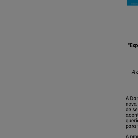
“Exp
A c
A Dan
nova
de se
acont
queri
para 
A pro