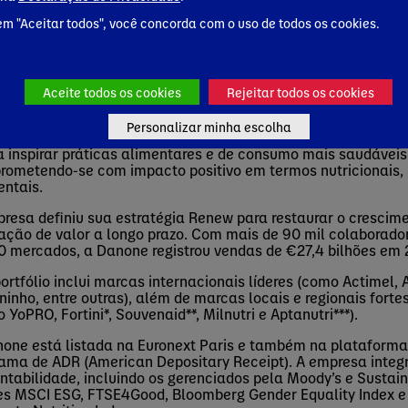
em "Aceitar todos", você concorda com o uso de todos os cookies.
e Danone
one é uma empresa centenária global e líder no setor de al
do em categorias com foco em saúde, crescimento acelerad
Aceite todos os cookies
Rejeitar todos os cookies
ncias de consumo. No Brasil há 55 anos, atua nas categoria
ciais & à Base de Plantas, e Nutrição Especializada. Com 
Personalizar minha escolha
var saúde por meio da alimentação ao maior número de pess
 inspirar práticas alimentares e de consumo mais saudáveis 
ometendo-se com impacto positivo em termos nutricionais, s
entais.
resa definiu sua estratégia
Renew
para restaurar o crescime
ação de valor a longo prazo. Com mais de 90 mil colaborad
0 mercados, a Danone registrou vendas de €27,4 bilhões e
ortfólio inclui marcas internacionais líderes (como
Actimel
, 
inho, entre outras), além de marcas locais e regionais forte
o
YoPRO
,
Fortini
*,
Souvenaid
**,
Milnutri
e
Aptanutri
***).
one está listada na Euronext Paris
e também
na plataforma
rama de ADR (American Depositary
Receipt
). A empresa integ
ntabilidade, incluindo os gerenciados pela Moody’s e
Sustain
ces MSCI ESG, FTSE4Good, Bloomberg
Gender
Equality
Index e