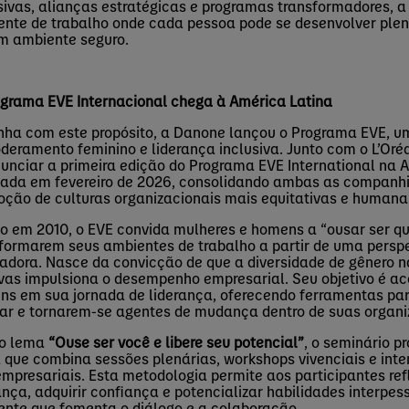
sivas, alianças estratégicas e programas transformadores,
nte de trabalho onde cada pessoa pode se desenvolver ple
m ambiente seguro.
grama EVE Internacional chega à América Latina
nha com este propósito, a Danone lançou o Programa EVE, uma
eramento feminino e liderança inclusiva. Junto com o L’Oré
unciar a primeira edição do Programa EVE
International
na A
zada em fevereiro de 2026, consolidando ambas as companh
ção de culturas organizacionais mais equitativas e humana
o em 2010, o EVE convida mulheres e homens a “ousar
ser q
formarem seus ambientes de trabalho a partir de uma persp
radora. Nasce da convicção de que a diversidade de gênero n
ivas
impulsiona o desempenho empresarial. Seu objetivo é 
s em sua jornada de liderança, oferecendo ferramentas para
rar e tornarem-se agentes de mudança dentro de suas organ
o lema
“Ouse ser você e libere seu potencial”
, o seminário 
 que combina sessões plenárias, workshops vivenciais e int
empresariais. Esta metodologia permite aos participantes refl
ança, adquirir confiança e potencializar habilidades interpe
nte que fomenta o diálogo e a colaboração.