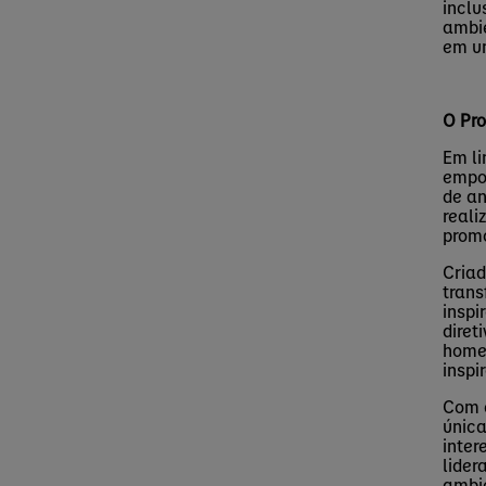
inclu
ambie
em u
O Pro
Em li
empod
de an
reali
promo
Criad
trans
inspi
diret
homen
inspi
Com 
única
inter
lider
ambie