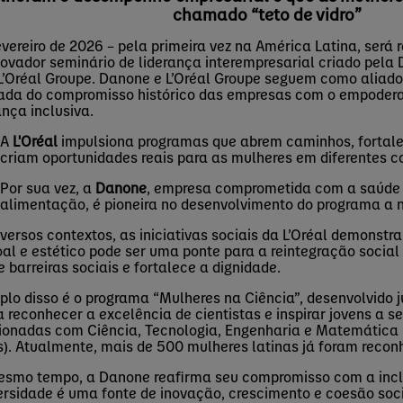
chamado “teto de vidro”
vereiro de 2026 –
p
ela primeira vez na América Latina, será 
ovador seminário de liderança interempresarial criado pela
L’Oréal Groupe. Danone e L’Oréal Groupe seguem como aliados
vada do compromisso histórico das empresas com o empoder
ança inclusiva.
A
L'Oréal
impulsiona programas que abrem caminhos, fortal
criam oportunidades reais para as mulheres em diferentes c
Por sua vez, a
Danone
, empresa comprometida com a saúd
alimentação, é pioneira no desenvolvimento do programa a n
versos contextos, as iniciativas sociais da L’Oréal demonstr
al e estético pode ser uma ponte para a reintegração social 
 barreiras sociais e fortalece a dignidade.
plo disso é o programa
“Mulheres na Ciência”
, desenvolvido 
 reconhecer a excelência de cientistas e inspirar jovens a se
ionadas com Ciência, Tecnologia, Engenharia e Matemática 
s). Atualmente, mais de 500 mulheres latinas já foram recon
esmo tempo, a Danone reafirma seu compromisso com a inc
ersidade é uma fonte de inovação
,
crescimento e coesão soc