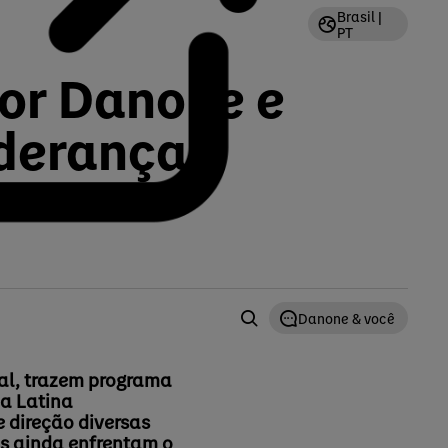
Brasil |
PT
por Danone e
iderança
Danone & você
éal, trazem programa
ca Latina
 direção diversas
s ainda enfrentam o