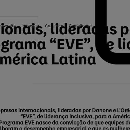
ionais, lideradas 
Inovação
Imprensa
Carreiras
Compliance
ograma “EVE”, de l
América Latina
presas internacionais, lideradas por Danone e L'Or
“EVE”
,
de liderança inclusiva, para a Améri
Programa EVE nasce da convicção de que equipes de
lhoram o desempenho empresarial e que as mulhere