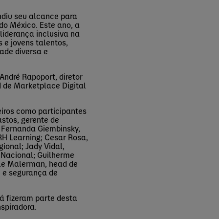
diu seu alcance para
 do México. Este ano, a
 liderança inclusiva na
 e jovens talentos,
ade diversa e
André
Rapoport
, diretor
 de Marketplace Digital
eiros como participantes
stos, gerente de
ia Fernanda
Giembinsky
,
RH Learning; Cesar Rosa,
gional;
Jady
Vidal,
 Nacional
; Guilherme
le
Malerman
,
head
de
e e segurança de
á fizeram parte desta
nspiradora.