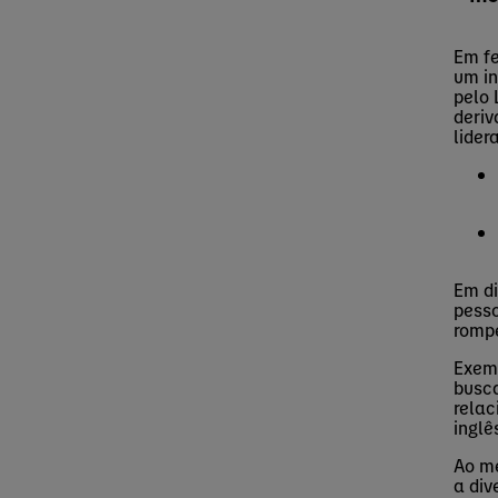
Em fe
um in
pelo 
deri
lider
Em di
pesso
rompe
Exem
busca
relac
inglê
Ao m
a div