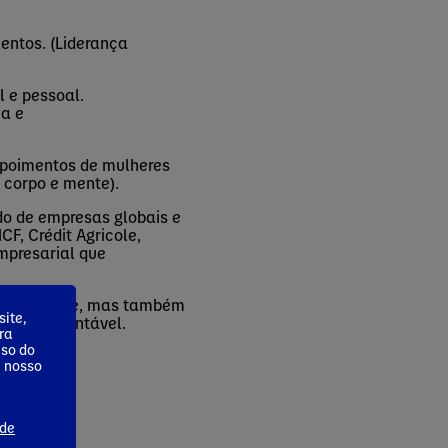
entos. (Liderança
l e pessoal.
ca e
Depoimentos de mulheres
a corpo e mente).
do de empresas globais e
NCF, Crédit
Agricole
,
mpresarial que
eres de hoje, mas também
ite,
tivo e sustentável.
ra
uso do
m nosso
 de