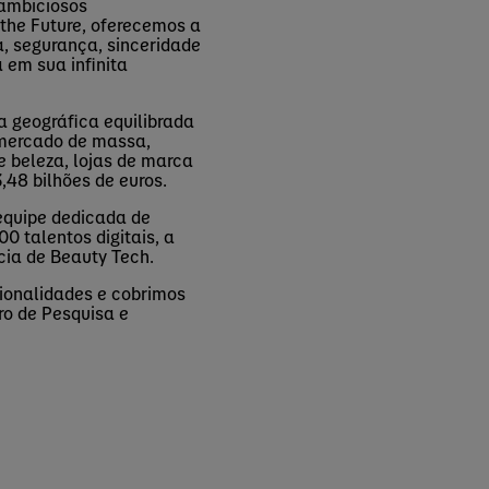
 ambiciosos
the
Future
, oferecemos a
a, segurança,
sinceridade
em sua infinita
 geográfica equilibrada
, mercado de massa,
e beleza, lojas de marca
,48 bilhões de euros.
equipe dedicada de
0 talentos digitais, a
ncia de
Beauty
Tech
.
ionalidades e cobrimos
ro de Pesquisa e