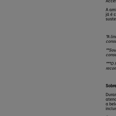
Acce
A amb
já é 
suste
*A li
cons
**
Sou
cons
***O 
recom
Sobre
Duran
atend
a bel
inclu