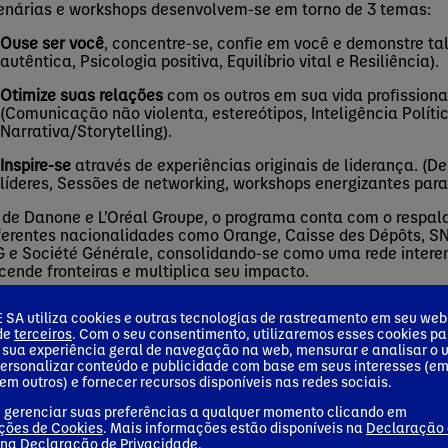
enárias e workshops desenvolvem-se em torno de 3 temas:
Ouse ser você
,
concentre-se, confie em você e demonstre tal
autêntica, Psicologia positiva, Equilíbrio vital e Resiliência).
Otimize suas relações
com os outros em sua vida profissiona
(Comunicação não violenta, estereótipos, Inteligência Políti
Narrativa/
Storytelling
).
Inspire-se
através de experiências originais de liderança. (
líderes, Sessões de networking, workshops energizantes par
de Danone e L’Oréal Groupe, o programa conta com o respal
ferentes nacionalidades como Orange,
Caisse
des
Dépôts
, S
e Société Générale, consolidando-se como uma rede intere
cende fronteiras e multiplica seu impacto.
grama EVE América Latina não busca apenas inspirar os líd
SA utiliza cookies e outras tecnologias de rastreamento em seu webs
r as bases para um futuro corporativo mais
diverso
, equita
 de
terceiros
. Com o seu consentimento, utilizaremos esses cookies pa
 sua experiência geral de navegação na web, mensurar e analisar o 
mais informações, consulte:
personalizar conteúdo e publicidade com base em seus interesses (e
em outros) e fornecer recursos disponíveis nas redes sociais.
https://eveprogramme.com/en/eve-latin-america/
 gerenciar suas preferências a qualquer momento clicando em
https://www.instagram.com/theeveprogram/
ções de Cookies
. Mais informações estão disponíveis na
Declaração
 na
Declaração de Privacidade
.