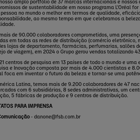
osso amplo portfólio de 37 marcas internacionais e nossos
romissos de sustentabilidade em nosso programa
L’Oréal for
pessoa no mundo o melhor em termos de qualidade, eficáci
ponsabilidade, ao mesmo tempo em que celebramos a beleza 
lidade.
mais de 90.000 colaboradores comprometidos, uma presença
das em todas as redes de distribuição (comércio eletrônico
es lojas de departamento, farmácias, perfumarias, salões d
ejo de viagem), em 2024 o Grupo gerou vendas totalizando 43
1 centros de pesquisa em 13 países de todo o mundo e uma 
isa e Inovação composta por mais de 4.000 cientistas e 8.00
al foca em inventar o futuro da beleza e tornar-se uma potê
érica Latina, temos mais de 9.200 colaboradores de 47 nac
rcados com 6 subsidiárias, 8 sedes administrativas, um cent
ção, 5 fábricas de produção e 9 centros de distribuição.
ATOS PARA IMPRENSA
Comunicação
-
danone@fsb.com.br