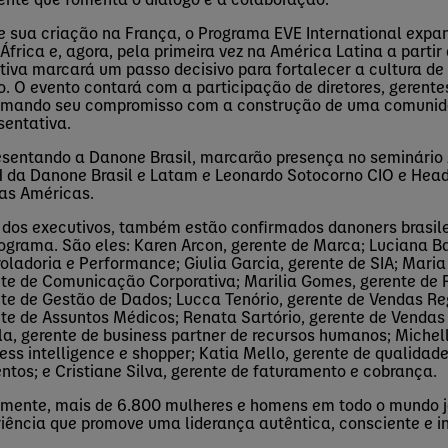
e sua criação na França, o Programa EVE
International
expan
 África e, agora, pela primeira vez na América Latina a partir
ativa marcará um passo decisivo para fortalecer a cultura de
o. O evento contará com a participação de diretores, gerentes
irmando seu compromisso com a construção de uma comunid
sentativa.
esentando
a
Danone Brasil,
marcarão
presença
no seminário
H da Danone Brasil e Latam
e
Leonardo
Sotocorno
CIO e Head
 as Américas
.
 dos executivos, também estão confirmados
danoners
brasil
ograma. São eles: Karen Arcon, gerente de Marca; Luciana Ba
oladoria e Performance; Giulia Garcia, gerente de SIA; Mar
te de Comunicação Corporativa; Marilia Gomes, gerente de 
te de Gestão de Dados; Lucca Tenório, gerente de Vendas Re
nte de Assuntos Médicos; Renata
Sart
ó
rio
, gerente de Vendas
la
, g
erente de business
partner
de recursos humanos; Michel
ness
intelligence
e
shopper
;
Katia Me
l
lo
,
gerente de qualidad
ntos; e
Cristiane
S
ilva
,
g
erente de
f
aturamento e
c
obrança.
mente, mais de 6.800 mulheres e homens em todo o mundo j
iência que promove uma liderança autêntica, consciente e i