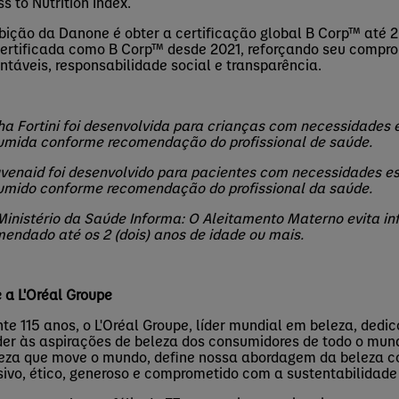
ss
to
Nutrition
Index.
ição da Danone é obter a certificação global B
Corp
™ até 2
certificada como B
Corp
™ desde 2021, reforçando seu compr
ntáveis, responsabilidade social e transparência.
nha
Fortini
foi desenvolvida para crianças com necessidades e
umida conforme recomendação do profissional de saúde.
venaid
foi desenvolvido para pacientes com necessidades es
umido conforme recomendação do profissional da saúde.
Ministério da Saúde Informa: O Aleitamento Materno evita in
endado até os 2 (dois) anos de idade ou mais.
 a L'Oréal Groupe
te 115 anos, o L'Oréal Groupe, líder mundial em beleza, dedi
er às aspirações de beleza dos consumidores de todo o mundo
eza que move o mundo, define nossa abordagem da beleza c
sivo, ético, generoso e comprometido com a sustentabilidade