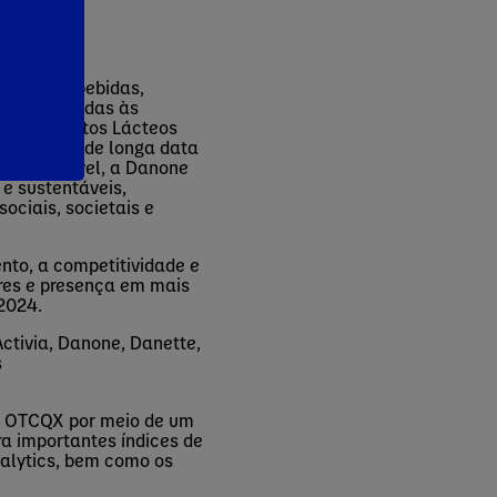
imentos e bebidas,
o e alinhadas às
s de Produtos Lácteos
uma missão de longa data
oas possível, a Danone
e sustentáveis,
ociais, societais e
nto, a competitividade e
ores e presença em mais
m 2024.
Activia, Danone,
Danette
,
s
 OTCQX por meio de um
ra importantes índices de
alytics
, bem como os