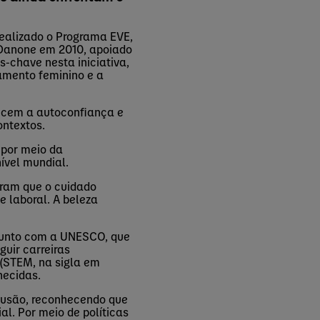
realizado o Programa EVE,
 Danone em 2010, apoiado
-chave nesta iniciativa,
amento feminino e a
ecem a autoconfiança e
ontextos.
e
por meio
da
ível mundial.
aram que o cuidado
e laboral. A beleza
junto com a
UNESCO
, que
guir carreiras
(STEM, na sigla em
hecidas.
lusão, reconhecendo que
ial.
Por meio
de políticas