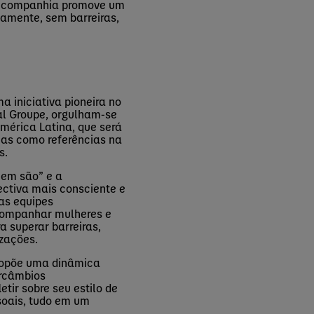
 a companhia promove um
namente, sem barreiras
,
 iniciativa pioneira no
al Groupe, orgulham-se
mérica Latina, que será
ias como referências na
s.
uem são
” e a
ectiva mais consciente e
as equipes
acompanhar mulheres e
 superar barreiras,
izações.
propõe uma dinâmica
ercâmbios
etir sobre seu estilo de
ssoais, tudo em um