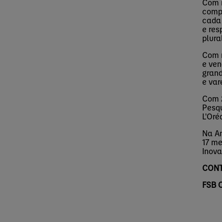
Com n
comp
cada 
e res
plura
Com 
e ven
grand
e var
Com 2
Pesqu
L'Oré
Na Am
17 me
Inova
CONT
FSB 