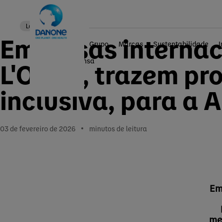
Local news
Empresas internac
Grupo
Marcas
Sustentabilidade
Home
Imprensa
L'Oréal, trazem pr
inclusiva, para a 
03 de fevereiro de 2026
minutos de leitura
Em
me