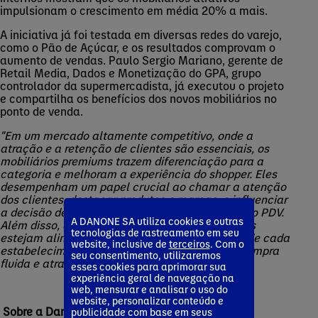
impulsionam o crescimento em média 20% a mais.
A iniciativa já foi testada em diversas redes do varejo,
como o Pão de Açúcar, e os resultados comprovam o
aumento de vendas. Paulo Sergio Mariano, gerente de
Retail Media, Dados e Monetização do GPA, grupo
controlador da supermercadista, já executou o projeto
e compartilha os benefícios dos novos mobiliários no
ponto de venda.
"Em um mercado altamente competitivo, onde a
atração e a retenção de clientes são essenciais, os
mobiliários premiums trazem diferenciação para a
categoria e melhoram a experiência do shopper. Eles
desempenham um papel crucial ao chamar a atenção
dos clientes, destacar produtos e marcas, e influenciar
a decisão de compra e a conversão de vendas no PDV.
A DANONE SA utiliza cookies e outras
Além disso, é fundamental que esses mobiliários
tecnologias de rastreamento em seu
estejam alinhados com a estratégia e o layout de cada
website, inclusive de
terceiros
. Com o
estabelecimento, garantindo uma jornada de compra
seu consentimento, utilizaremos
fluida e atraente"
, destaca Paulo Sergio.
esses cookies para aprimorar sua
experiência geral de navegação na
web, mensurar e analisar o uso do
website, personalizar conteúdo e
Sobre a Danone
publicidade com base em seus