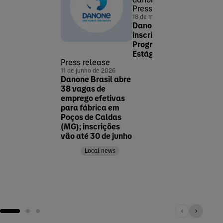
Press release
18 de maio de 2026
Danone Brasil abre
inscrições para o
Programa de
Estágio 2026
Press release
Pres
Corp
11 de junho de 2026
14 de 
Danone Brasil abre
danone-renew
Sinô
38 vagas de
Newsroom
cate
emprego efetivas
Assunto
iogur
para fábrica em
Corporate news
Dano
Poços de Caldas
lide
(MG); inscrições
nutri
vão até 30 de junho
saud
meio
Local news
lanç
novo