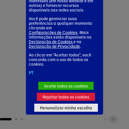
interesses (em nosso website e em
Press release
outros) e fornecer recursos
18 de maio de 2026
disponíveis nas redes sociais.
Danone Brasil abre
inscrições para o
Você pode gerenciar suas
Programa de
preferências a qualquer momento
clicando em
Estágio 2026
Configurações de Cookies
. Mais
Press release
Pres
informações estão disponíveis na
Corp
14 de maio de 2026
13 de 
Declaração de Cookies
e na
danone-renew
Sinônimo de
Dano
Declaração de Privacidade
.
Newsroom
categoria de
anos
Assunto
iogurtes no Brasil,
produ
Ao clicar em "Aceitar todos", você
Corporate news
Danone reforça
lanç
concorda com o uso de todos os
cookies.
liderança em
APAS
nutrição e
traze
PT
saudabilidade por
qual
meio do
nutri
Aceite todos os cookies
lançamento de
inov
novos produtos
sust
Rejeitar todos os cookies
Corporate news
Personalizar minha escolha