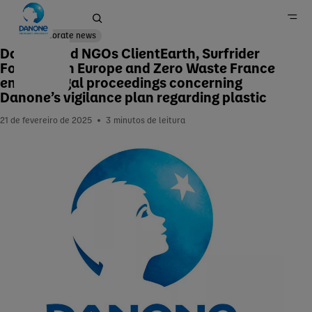
Corporate news
Danone and NGOs ClientEarth, Surfrider
Foundation Europe and Zero Waste France
end the legal proceedings concerning
Home
Danone’s vigilance plan regarding plastic
Imprensa
21 de fevereiro de 2025
3
minutos de leitura