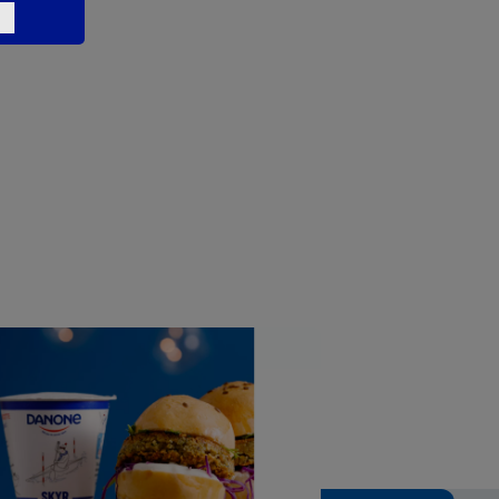
gers au falafel, chou rouge et
 Skyr
tif
Skyr