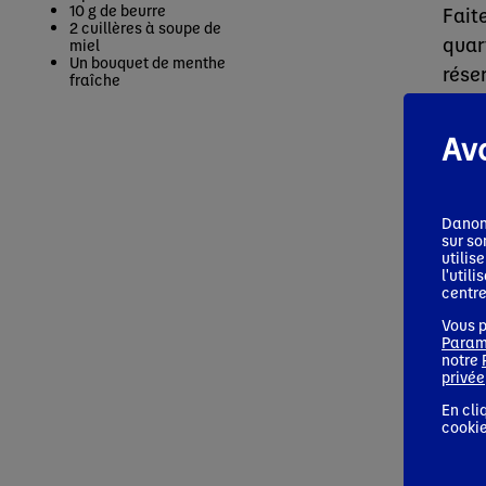
10 g de beurre
Fait
2 cuillères à soupe de
quar
miel
Un bouquet de menthe
rése
fraîche
Étap
Ava
Fait
moye
cuil
Danon
sur so
humi
utilis
l'util
des 
centre
deux
Vous p
Param
notre
Étap
privée
Dans
En cli
cookie
rôti
en d