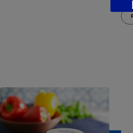
Cheese naans poulet poivrons
Pain
Apéritif
Skyr