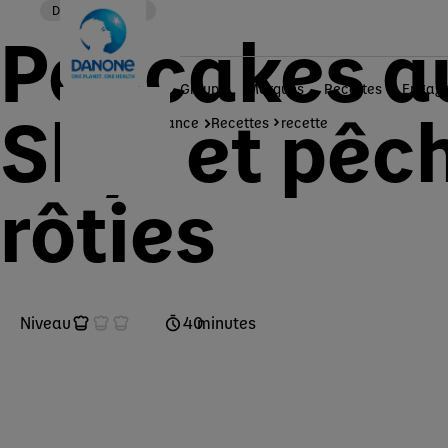
Dessert
Skyr
Pancakes a
Groupe
Marques
Recettes
Engag
Skyr et pêc
Danone en France
Recettes
recette
rôties
Niveau
40
minutes