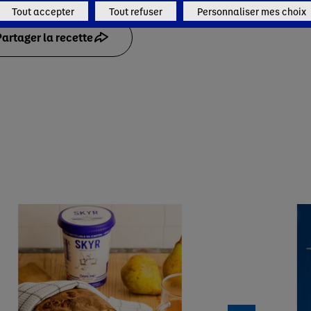
Tout accepter
Tout refuser
Personnaliser mes choix
Partager la recette
 au Skyr et aux fruits
Mini-bur
sauce au
Apéritif
Skyr
Apéri