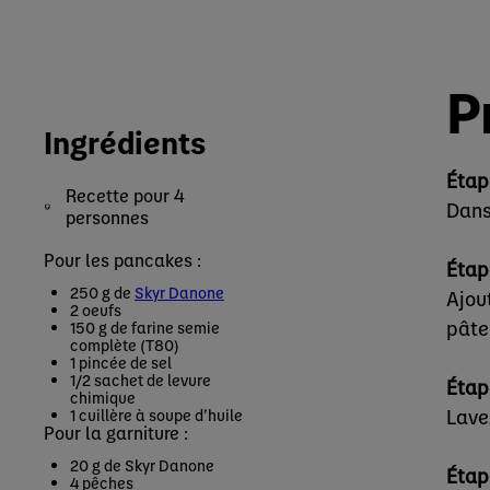
P
Ingrédients
Étap
Recette pour 4
Dans
personnes
Pour les pancakes :
Étap
250 g de
Skyr Danone
Ajout
2 oeufs
pâte
150 g de farine semie
complète (T80)
1 pincée de sel
1/2 sachet de levure
Étap
chimique
Lave
1 cuillère à soupe d’huile
Pour la garniture :
20 g de Skyr Danone
Étap
4 pêches