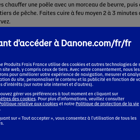
es chauffer une poêle avec un morceau de beurre, puis a
tiers de pêche. Faites cuire à feu moyen 2 à 3 minutes
rvez.
e 5
nt d'accéder à Danone.com/fr/fr
es chauffer une poêle antiadhésive (pour la cuisson de
n avec une cuillère à soupe d’huile à étaler avec un e
lère à soupe de préparation par pancake. Avec le dos d’
e Produits Frais France
utilise des cookies et autres technologies de s
n site web, y compris ceux de tiers. Avec votre consentement, nous les
de, étalez la pâte pour former un cercle. Faites cuire 3
erons pour améliorer votre expérience de navigation, mesurer et analy
isation du site, personnaliser le contenu et la publicité en fonction de v
bulles qui se forment à la surface. Retournez les pancak
s d'intérêts (sur notre site internet et d'autres).
ième côté pendant une minute environ.
ouvez gérer vos préférences à tout moment en cliquant sur
ètres des cookies
. Pour plus d'informations, veuillez consulter
Politique relative aux cookies
et notre
Politique de protection de la vie
e 6
.
 des assiettes, disposer plusieurs pancake, quelques 
quant sur « Tout accepter », vous consentez à l'utilisation de tous les
s.
e, une cuillère de Skyr et quelques feuilles de menthe 
écoration.