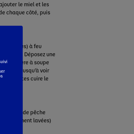
jouter le miel et les
 de chaque côté, puis
s pancakes) à feu
ssuie-tout. Déposez une
une cuillère à soupe
uivi
 minutes jusqu’à voir
ser
os
es et faites cuire le
quartiers de pêche
(préalablement lavées)