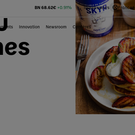
BN
68.62
€
+0.91%
Investisseurs
France |
u
ements
Innovation
Newsroom
Carrières
hes