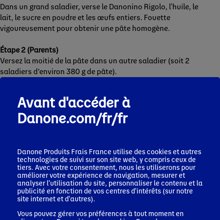
Dans un grand saladier, verse le Danonino Rigolo, l'huile, le
lait, le sucre en poudre et les œufs entiers. Fouette
vigoureusement pour obtenir une pâte homogène.
Étape 2 (Parents)
Versez la moitié de la pâte dans un autre saladier (soit 2
saladiers d’environ 380 g de pâte).
Étape 3 (Enfant)
Avant d'accéder à
Dans le premier saladier, ajoute 160 g de farine, 1 cuillerée
Danone.com/fr/fr
rase de levure et mélange avec un fouet. Dans le second
saladier, ajoute 140 g de farine, 1 cuillerée rase de levure et
le cacao en poudre tamisé. Mélange vigoureusement avec
un autre fouet, la pâte chocolatée doit être très lisse.
Danone Produits Frais France
utilise des cookies et autres
technologies de suivi sur son site web, y compris ceux de
tiers. Avec votre consentement, nous les utiliserons pour
Étape 4 (Parents)
améliorer votre expérience de navigation, mesurer et
Préchauffez le four à 160°C (Thermostat 5-6).
analyser l'utilisation du site, personnaliser le contenu et la
publicité en fonction de vos centres d'intérêts (sur notre
site internet et d'autres).
Étape 5 (Enfant)
Beurre et farine un moule à manqué.
Vous pouvez gérer vos préférences à tout moment en