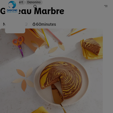
Dessert
Danonino
Gateau Marbre
Niveau
60
minutes
recette
Danone en France
Recettes