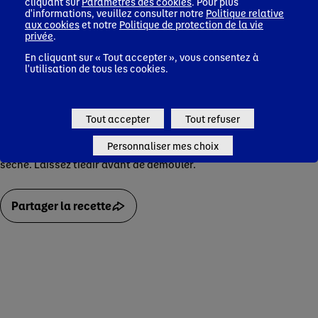
cliquant sur
Paramètres des cookies
. Pour plus
d'informations, veuillez consulter notre
Politique relative
Étape 6 (Enfant)
aux cookies
et notre
Politique de protection de la vie
privée
.
En partant du centre du moule, dépose en alternance 3-4
cuillerées à soupe de mélange nature, puis, par-dessus et
En cliquant sur « Tout accepter », vous consentez à
l'utilisation de tous les cookies.
bien au centre, 3-4 cuillères à soupe de mélange chocolaté.
Continue de la même façon jusqu’à épuisement des pâtes.
Étape 7 (Parents)
Tout accepter
Tout refuser
Faites cuire à four chaud pendant 45 minutes. Vérifiez la
Personnaliser mes choix
cuisson avec la pointe d’un couteau, elle doit ressortir
sèche. Laissez tiédir avant de démouler.
Partager la recette