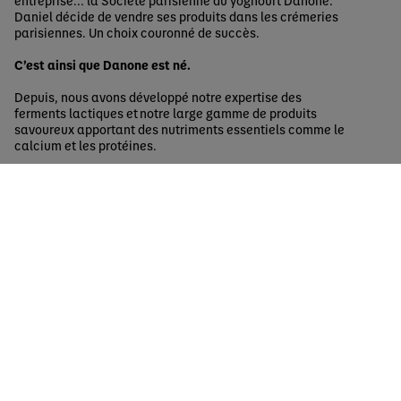
entreprise… la Société parisienne du yoghourt Danone.
Daniel décide de vendre ses produits dans les crémeries
parisiennes. Un choix couronné de succès.
C’est ainsi que Danone est né.
Depuis, nous avons développé notre expertise des
ferments lactiques et notre large gamme de produits
savoureux apportant des nutriments essentiels comme le
calcium et les protéines.