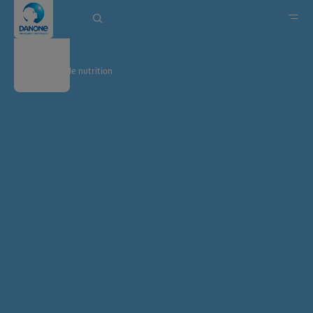
100 ans de nutrition
Danone en France
Marques
Produits laitiers frais et d’origine végétale
Danone