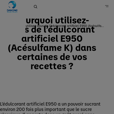
Additifs
Pourquoi utilisez-
vous de l’édulcorant
Pourquoi utilisez-vous de l’édulcorant artificiel E950 (Acésulfame K) dans certaines de vos recettes ?
Danone en France
artificiel E950
Danone & Vous
(Acésulfame K) dans
Composition produits
certaines de vos
recettes ?
L’édulcorant artificiel E950 a un pouvoir sucrant
environ 200 fois plus important que le sucre