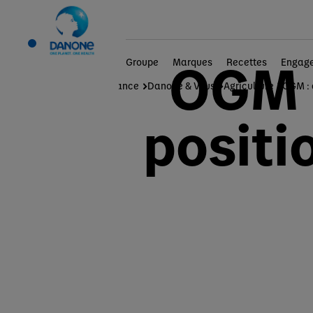
OGM
OGM :
Groupe
Marques
Recettes
Engag
Danone en France
Danone & Vous
Agriculture
OGM : 
positi