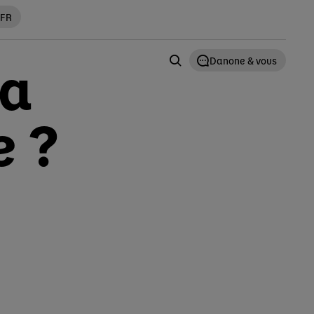
 FR
la
Danone & vous
e ?