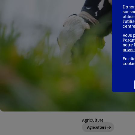
Danon
sur so
utilis
l'util
centre
Vous p
Param
notre
privée
En cli
cookie
Agriculture
Agriculture