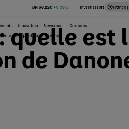
BN
68.22
€
+0.09%
Investisseurs
France |
 quelle est 
ements
Innovation
Newsroom
Carrières
quelle est la position de Danone ?
on de Danon