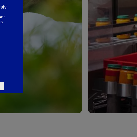
uivi
ser
os