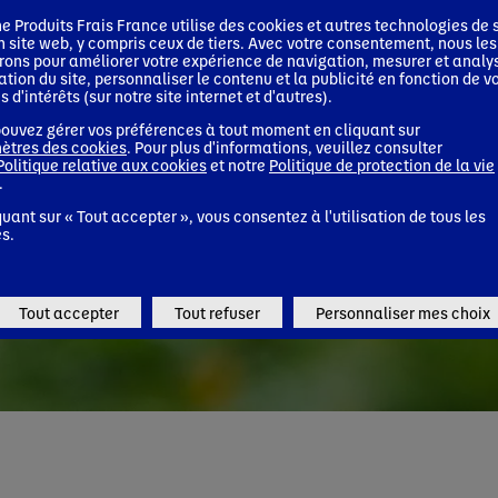
e Produits Frais France
utilise des cookies et autres technologies de s
n site web, y compris ceux de tiers. Avec votre consentement, nous les
erons pour améliorer votre expérience de navigation, mesurer et analy
isation du site, personnaliser le contenu et la publicité en fonction de v
s d'intérêts (sur notre site internet et d'autres).
ouvez gérer vos préférences à tout moment en cliquant sur
ètres des cookies
. Pour plus d'informations, veuillez consulter
Politique relative aux cookies
et notre
Politique de protection de la vie
.
quant sur « Tout accepter », vous consentez à l'utilisation de tous les
s.
Tout accepter
Tout refuser
Personnaliser mes choix