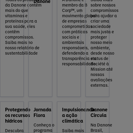
Danone
da Danone contêm
membro da B
sobre nossos
mais do que
Corp™, um
compromissos
vitaminas e
movimento global
para ajudar a
proteínas para a
de empresas
criar uma
sua saúde, eles
comprometidas
sociedade
contêm
com práticas
mais justa e
compromissos.
sociais e
proteger
Saiba mais no
ambientais
nosso meio
nosso relatório de
responsáveis,
ambiente,
sustentabilidade
defendendo a
desde nosso
transparência e a
status de
responsabilidade.
Société à
Mission até
nossas
avaliações
externas.
Protegendo
Jornada
Impulsionando
Danone
os recursos
Flora
a ação
Circula
hídricos
climática
Conheça o
Na Danone
programa
Brasil,
Descubra
Saiba mais