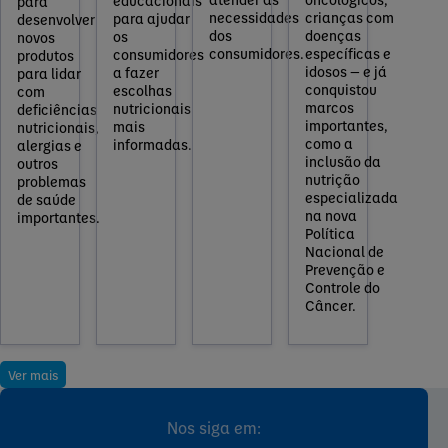
educacionais
para
necessidades
crianças com
para ajudar
desenvolver
dos
doenças
os
novos
consumidores.
específicas e
consumidores
produtos
idosos — e já
a fazer
para lidar
conquistou
escolhas
com
marcos
nutricionais
deficiências
importantes,
mais
nutricionais,
como a
informadas.
alergias e
inclusão da
outros
nutrição
problemas
especializada
de saúde
na nova
importantes.
Política
Nacional de
Prevenção e
Controle do
Câncer.
Ver mais
Nos siga em: