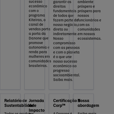
sucesso
garantir os
ambiente
econômico
direitos
próspero e
com o
fundamentais
próspero para
programa
de todos que
nossos
Kiteiras, o
fazem parte do
funcionários e
canal de
nosso negócio,
com as
vendas porta
direta ou
comunidades
a porta da
indiretamente.
em nossos
Danone que
Nosso
ecossistemas.
promove
compromisso
autonomia e
com as pessoas
renda para
e com o planeta
mulheres em
é o que une
comunidades
nosso sucesso
brasileiras.
econômico ao
progresso
socioambiental.
Saiba mais.
Relatório de
Jornada
Certificação B
Nossa
Sustentabilidade
de
Corp™
abordagem
Impacto
Todos os produtos
A Danone é
Saiba mais