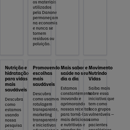
os materiais
utilizados
pela Danone
permaneçam
na economia
e nunca se
tornem
resíduos ou
poluição.
Nutrição e
Promovendo
Mais sabor e
Movimento
hidratação
escolhas
saúde no seu
Nutrindo
para vidas
mais
dia a dia
Vidas
mais
saudáveis
Estamos
Saiba mais
saudáveis
constantemente
sobre essa
Descubra
inovando e
iniciativa que
como usamos
Descubra
aprimorando
tem como
rotulagem
como
nossas receitas
foco grupos
transparente,
estamos
para torná-las
vulneráveis —
marketing
usando
mais deliciosas
como
transparente
nossa
e nutritivas e
pacientes
e iniciativas
pesquisa
atender às
oncológicos,