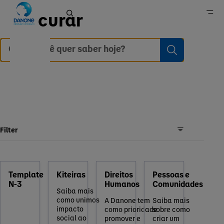
Procurar
Home
Filter
Template
Kiteiras
Direitos
Pessoas e
N-3
Humanos
Comunidades
Saiba mais
como unimos
A Danone tem
Saiba mais
impacto
como prioridade
sobre como
social ao
promover e
criar um